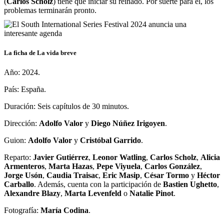
(
Carlos Scholz
) tiene que iniciar su reinado. Por suerte para él, los
problemas terminarán pronto.
La ficha de La vida breve
Año: 2024.
País: España.
Duración: Seis capítulos de 30 minutos.
Dirección:
Adolfo Valor
y
Diego Núñez Irigoyen
.
Guion:
Adolfo Valor
y
Cristóbal Garrido
.
Reparto:
Javier Gutiérrez
,
Leonor Watling
,
Carlos Scholz
,
Alicia
Armenteros
,
Marta Hazas
,
Pepe Viyuela
,
Carlos González
,
Jorge Usón
,
Caudia Traisac
,
Eric Masip
,
César Tormo
y
Héctor
Carballo
. Además, cuenta con la participación de
Bastien Ughetto
,
Alexandre Blazy
,
Marta Levenfeld
o
Natalie Pinot
.
Fotografía:
María Codina
.