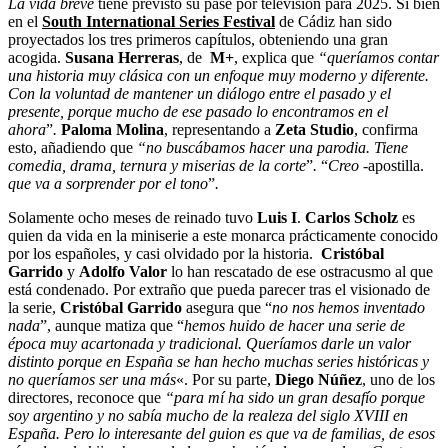
La vida breve
tiene previsto su pase por televisión para 2025. Si bien
en el
South International Series Festival
de Cádiz han sido
proyectados los tres primeros capítulos, obteniendo una gran
acogida.
Susana Herreras
, de
M+
, explica que
“queríamos contar
una historia muy clásica con un enfoque muy moderno y diferente.
Con la voluntad de mantener un diálogo entre el pasado y el
presente, porque mucho de ese pasado lo encontramos en el
ahora
”
.
Paloma Molina
, representando a
Zeta Studio
, confirma
esto, añadiendo que
“no buscábamos hacer una parodia. Tiene
comedia, drama, ternura y miserias de la corte
”
.
“
Creo
-apostilla.
que va a sorprender por el tono
”
.
Solamente ocho meses de reinado tuvo
Luis I
.
Carlos Scholz
es
quien da vida en la miniserie a este monarca prácticamente conocido
por los españoles, y casi olvidado por la historia.
Cristóbal
Garrido
y
Adolfo Valor
lo han rescatado de ese ostracusmo al que
está condenado. Por extraño que pueda parecer tras el visionado de
la serie,
Cristóbal Garrido
asegura que “
no nos hemos inventado
nada
”, aunque matiza que “
hemos huido de hacer una serie de
época muy acartonada y tradicional. Q
ueríamos darle un valor
distinto porque en España se han hecho muchas series históricas y
no queríamos ser una más
«. Por su parte,
Diego Núñez
, uno de los
directores, reconoce que
“para mí ha sido un gran desafío porque
soy argentino y no sabía mucho de la realeza del siglo XVIII en
España. Pero lo interesante del guion es que va de familias, de esos