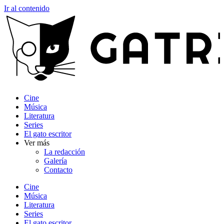
Ir al contenido
Cine
Música
Literatura
Series
El gato escritor
Ver más
La redacción
Galería
Contacto
Cine
Música
Literatura
Series
El gato escritor