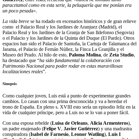
paracetamol como en esta serie, la peluquería que me ponían era
un poco pesad
a».
La vida breve
se ha rodado en escenarios históricos y de gran relieve
como el
Palacio Real y los Jardines de Aranjuez (Madrid)
, el
Palacio Real y los Jardines de la Granja de San Ildefonso
(Segovia)
o
el
Palacio y los Jardines de la Quinta del Duque (El Pardo). Otros
espacios han sido el Palacio de Santoña, la Cartuja de Talamanca del
Jarama, el Palacio de Fernán Núñez, la Finca La Granjilla y el
Museo del Prado.
Al hilo de esto,
Paloma Molina
, de
Zeta Studio
,
ha destacado que “
ha sido fundamental la colaboración con
Patrimonio Nacional para poder rodar en estas maravillosas
localizaciones reales
”.
Sinopsis
Como cualquier joven, Luis está a punto de experimentar grandes
cambios. Lo casan con una prima desconocida y va a heredar el
trono de España. En pleno s. XVIII esto sería un episodio feliz en la
vida de cualquier príncipe, pero a Luis no se lo van a poner fácil.
Con una esposa rebelde (
Luisa de Orleans
,
Alicia Armenteros
),
un padre enajenado (
Felipe V
,
Javier Gutiérrez
) y una madrastra
conspiradora (
Isabel de Farnesio
,
Leonor Watling
),
Luis I