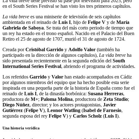
La vida breve tiene previsto su pase por televisión para 2025, pero
en el South Series Festival se han visto los tres primeros capítulos.
La vida breve
es una
miniserie de televisión de seis capítulos
ambientada en el reinado de
Luis I
, hijo de
Felipe V
y de
María
Gabriela de Saboya
. Se trata del más corto periodo de tiempo que
un rey ha estado en el trono español. Nacido en el Palacio del Buen
Retiro el 25 de agosto de 1707, murió el 31 de agosto de 1724.
Creada por
Cristóbal Garrido
y
Adolfo Valor
(también ha
participado en la dirección de algunos capítulos),
La vida breve
ha
sido presentada recientemente en la segunda edición del
South
International Series Festival
, abriendo el programa de actividades.
Los referidos
Garrido
y
Valor
han estado acompañados en Cádiz
por algunos miembros del equipo que ha hecho posible esta serie
inspirada en una pequeña parte de la historia de España como fue el
reinado de
Luis I
, de la dinastía borbónica:
Susana Herreras
,
productora de
M+
;
Paloma Molina
, productora de
Zeta Studio
;
Diego Núñez
, director; y los actores protagonistas,
Javier
Gutiérrez
(
Felipe V
),
Leonor Watling
(
Isabel de Farnesio
,
segunda esposa del rey
Felipe V
)
y
Carlos Scholz
(
Luis I
).
Una historia verídica