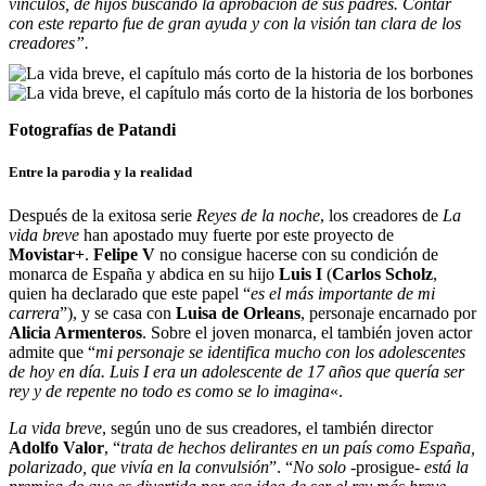
vínculos, de hijos buscando la aprobación de sus padres. Contar
con este reparto fue de gran ayuda y con la visión tan clara de los
creadores”.
Fotografías de Patandi
Entre la parodia y la realidad
Después de la exitosa serie
Reyes de la noche
, los creadores de
La
vida breve
han apostado muy fuerte por este proyecto de
Movistar+
.
Felipe V
no consigue hacerse con su condición de
monarca de España y abdica en su hijo
Luis I
(
Carlos Scholz
,
quien ha declarado que este papel “
es el más importante de mi
carrera
”)
, y se casa con
Luisa de Orleans
, personaje encarnado por
Alicia Armenteros
. Sobre el joven monarca, el también joven actor
admite que “
mi personaje se identifica mucho con los adolescentes
de hoy en día. Luis I era un adolescente de 17 años que quería ser
rey y de repente no todo es como se lo imagina
«.
La vida breve
, según uno de sus creadores, el también director
Adolfo Valor
, “
trata de hechos delirantes en un país como España,
polarizado, que vivía en la convulsión
”. “
No solo
-prosigue-
está la