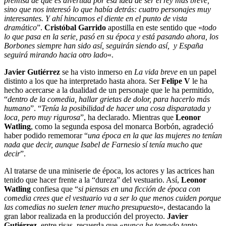
premisa de que es divertida por esa idea de ser el rey más breve,
sino que nos interesó lo que había detrás: cuatro personajes muy
interesantes. Y ahí hincamos el diente en el punto de vista
dramático
”.
Cristóbal Garrido
apostilla en este sentido que
«
todo
lo que pasa en la serie, pasó en su época y está pasando ahora, los
Borbones siempre han sido así, seguirán siendo así, y España
seguirá mirando hacia otro lado
«.
Javier Gutiérrez
se ha visto inmerso en
La vida breve
en un papel
distinto a los que ha interpretado hasta ahora. Ser
Felipe V
le ha
hecho acercarse a la dualidad de un personaje que le ha permitido,
“
dentro de la comedia, hallar grietas de dolor, para hacerlo más
humano
”. “
Tenía la posibilidad de hacer una cosa disparatada y
loca, pero muy rigurosa
”, ha declarado.
Mientras que
Leonor
Watling
, como la segunda esposa del monarca Borbón, agradeció
haber podido rememorar “
una época en la que las mujeres no tenían
nada que decir, aunque Isabel de Farnesio sí tenía mucho que
decir
”.
Al tratarse de una miniserie de época, los actores y las actrices han
tenido que hacer frente a la “dureza” del vestuario. Así,
Leonor
Watling
confiesa que
“
si piensas en una ficción de época con
comedia crees que el vestuario va a ser lo que menos cuiden porque
las comedias no suelen tener mucho presupuesto
«, destacando la
gran labor realizada en la producción del proyecto.
Javier
Gutiérrez
, entre risas, recuerda que «
nunca he tomado tanto