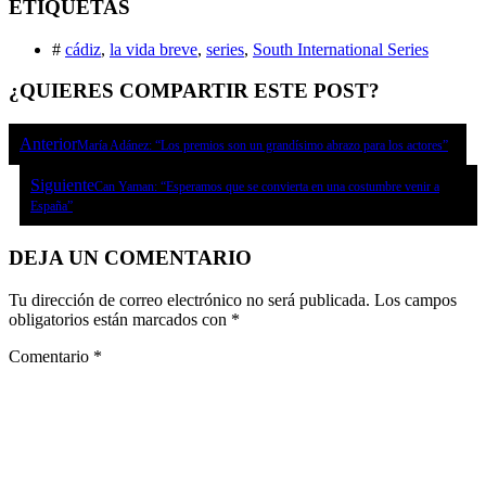
ETIQUETAS
#
cádiz
,
la vida breve
,
series
,
South International Series
¿QUIERES COMPARTIR ESTE POST?
Anterior
María Adánez: “Los premios son un grandísimo abrazo para los actores”
Siguiente
Can Yaman: “Esperamos que se convierta en una costumbre venir a
España”
DEJA UN COMENTARIO
Tu dirección de correo electrónico no será publicada.
Los campos
obligatorios están marcados con
*
Comentario
*