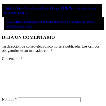
Anterior
James Bay publica su álbum ‘Changes All The Time’ diez años después
de su éxito ‘Let It Go’
Siguiente
León Benavente compone un disco directo y reflexivo con ‘Nueva
sinfonía sobre el caos’
DEJA UN COMENTARIO
Tu dirección de correo electrónico no será publicada.
Los campos
obligatorios están marcados con
*
Comentario
*
Nombre
*