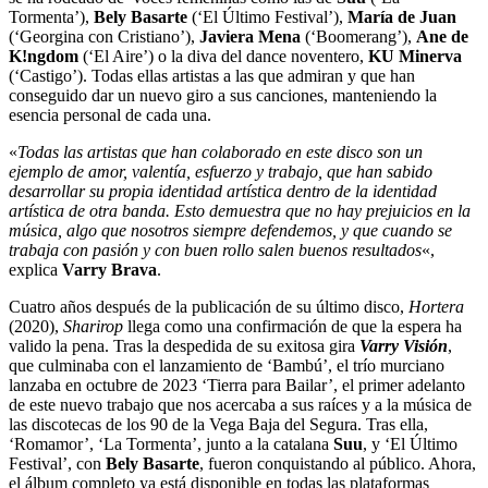
Tormenta’),
Bely Basarte
(‘El Último Festival’),
María de Juan
(‘Georgina con Cristiano’),
Javiera Mena
(‘Boomerang’),
Ane de
K!ngdom
(‘El Aire’)
o
la diva del dance noventero,
KU Minerva
(‘Castigo’).
Todas ellas artistas a las que admiran y que han
conseguido dar un nuevo giro a sus canciones, manteniendo la
esencia personal de cada una.
«
Todas las artistas que han colaborado en este disco son un
ejemplo de amor, valentía, esfuerzo y trabajo, que han sabido
desarrollar su propia identidad artística dentro de la identidad
artística de otra banda. Esto demuestra que no hay prejuicios en la
música, algo que nosotros siempre defendemos, y que cuando se
trabaja con pasión y con buen rollo salen buenos resultados
«,
explica
Varry Brava
.
Cuatro años después de la publicación de su último disco,
Hortera
(2020),
Sharirop
llega como una confirmación de que la espera ha
valido la pena.
Tras la despedida de su exitosa gira
Varry Visión
,
que culminaba con el lanzamiento de ‘Bambú’, el trío murciano
lanzaba en octubre de 2023 ‘
Tierra para Bailar
’, el primer adelanto
de este nuevo trabajo que nos acercaba a sus raíces y a la música de
las discotecas de los 90 de la Vega Baja del Segura. Tras ella,
‘
Romamor
’, ‘
La Tormenta
’, junto a la catalana
Suu
, y ‘
El Último
Festival
’, con
Bely Basarte
, fueron conquistando al público. Ahora,
el álbum completo ya está disponible en todas las plataformas