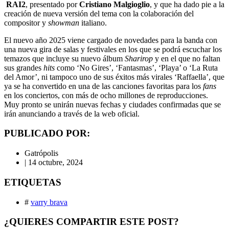
RAI2
,
presentado por
Cristiano Malgioglio
,
y que ha dado pie a la
creación de nueva versión del tema con la colaboración del
compositor y
showman
italiano.
El nuevo año 2025 viene cargado de novedades para la banda con
una nueva gira de salas y festivales en los que se podrá escuchar los
temazos que incluye su nuevo álbum
Sharirop
y en el que no faltan
sus grandes
hits
como ‘No Gires’, ‘Fantasmas’, ‘Playa’ o ‘La Ruta
del Amor’, ni tampoco uno de sus éxitos más virales ‘
Raffaella
’, que
ya se ha convertido en una de las canciones favoritas para los
fans
en los conciertos, con más de ocho millones de reproducciones.
Muy pronto se unirán nuevas fechas y ciudades confirmadas que se
irán anunciando
a través de la we
b oficial.
PUBLICADO POR:
Gatrópolis
|
14 octubre, 2024
ETIQUETAS
#
varry brava
¿QUIERES COMPARTIR ESTE POST?