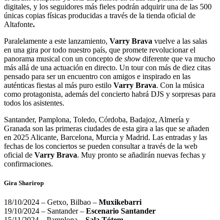
digitales, y los seguidores más fieles podrán adquirir una de las 500
únicas copias físicas producidas a través
de la tienda oficial de
Altafonte
.
Paralelamente a este lanzamiento,
Varry Brava
vuelve a las salas
en una gira por todo nuestro país, que promete revolucionar el
panorama musical con un concepto de
show
diferente que va mucho
más allá de una actuación en directo. Un tour con más de diez citas
pensado para ser un encuentro con amigos e inspirado en las
auténticas fiestas al más puro estilo
Varry Brava
. Con la música
como protagonista, además del concierto habrá DJS y sorpresas para
todos los asistentes.
Santander, Pamplona, Toledo, Córdoba, Badajoz, Almería y
Granada son las primeras ciudades de esta gira a las que se añaden
en 2025 Alicante, Barcelona, Murcia y Madrid.
Las entradas y las
fechas de los conciertos se pueden consultar
a través de la web
oficial
de
Varry Brava
. Muy pronto se añadirán nuevas fechas y
confirmaciones.
Gira Sharirop
18/10/2024 – Getxo, Bilbao –
Muxikebarri
19/10/2024 – Santander –
Escenario Santander
15/11/2024 – Pamplona –
Sala Tótem