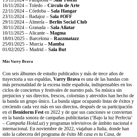
16/11/2024 – Toledo –
Círculo de Arte
22/11/2024 – Córdoba –
Sala Hangar
23/11/2024 – Badajoz –
Sala #OFF
29/11/2024 – Almería –
Berlín Social Club
30/11/2024 – Granada –
Sala Aliatar
10/11/2025 – Alicante –
Magma
18/01/2025 – Barcelona –
Razzmatazz
25/01/2025 – Murcia –
Mamba
01/02/2025 – Madrid –
Sala But
Más Varry Brava
Con seis álbumes de estudio publicados y más de trece años de
trayectoria a sus espaldas,
Varry Brava
es una de las bandas con
más personalidad de la escena indie española, indispensables en los
ciclos de conciertos y festivales de nuestro país. Su música sin
prejuicios y sus directos, frescos, coloristas y atrevidos han hecho de
la banda un grupo único. La banda sigue ocupando listas de éxitos y
creciendo cada vez más en sus directos, después de su participación
en el
Benidorm Fest
en 2022 y de que sus canciones se conviertan
en la banda sonora de campañas publicitarias (‘
Bajo la luz Perfecta
’
–
Campaña HolaLuz
) y programas televisivos de ámbito nacional e
internacional. En noviembre de 2022, viajaban a Italia, donde han
sido la cabecera del programa de éxito
Mi casa es tu Casa
,
de