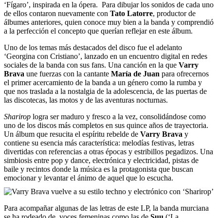
‘Fígaro’, inspirada en la ópera. Para dibujar los sonidos de cada uno
de ellos contaron nuevamente con
Tato Latorre
, productor de
álbumes anteriores, quien conoce muy bien a la banda y comprendió
a la perfección el concepto que querían reflejar en este álbum.
Uno de los temas más destacados del disco fue el adelanto
‘Georgina con Cristiano’, lanzado en un encuentro digital en redes
sociales de la banda con sus fans. Una canción en la que
Varry
Brava
une fuerzas con la cantante
María de Juan
para ofrecernos
el primer acercamiento de la banda a un género como la rumba
y
que nos traslada a la nostalgia de la adolescencia, de las puertas de
las discotecas, las motos y de las aventuras nocturnas.
Sharirop
logra ser maduro y fresco a la vez, consolidándose como
uno de los discos más completos en sus quince años de trayectoria.
Un álbum que resucita el espíritu rebelde de
Varry Brava
y
contiene su esencia más característica: melodías festivas, letras
divertidas con referencias a otras épocas y estribillos pegadizos. Una
simbiosis entre pop y dance, electrónica y electricidad, pistas de
baile y recintos donde la música es la protagonista que buscan
emocionar y levantar el ánimo de aquel que lo escucha.
Para acompañar algunas de las letras de este LP, la banda murciana
se ha rodeado de voces femeninas como las de
Suu
(‘La