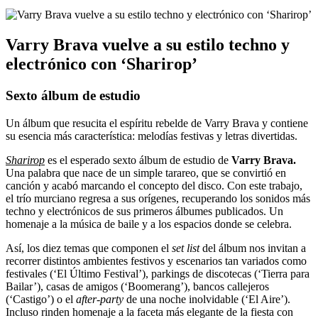
Varry Brava vuelve a su estilo techno y
electrónico con ‘Sharirop’
Sexto álbum de estudio
Un álbum que resucita el espíritu rebelde de Varry Brava y contiene
su esencia más característica: melodías festivas y letras divertidas.
Sharirop
es el esperado sexto álbum de estudio de
Varry Brava.
Una palabra que nace de un simple tarareo, que se convirtió en
canción y acabó marcando el concepto del disco.
Con este trabajo,
el trío murciano regresa
a sus orígenes, recuperando los sonidos más
techno y electrónicos de sus primeros álbumes publicados. Un
homenaje a la música de baile y a los espacios donde se celebra.
Así, los diez temas que componen el
set list
del álbum nos invitan a
recorrer distintos ambientes festivos y escenarios
tan variados como
festivales (‘El
Último Festival
’), parkings de discotecas (‘Tierra
para
Bailar
’), casas de amigos (‘Boomerang’), bancos callejeros
(‘Castigo’) o el
after-party
de una noche inolvidable (‘El Aire’).
Incluso rinden homenaje a la faceta más elegante de la fiesta con