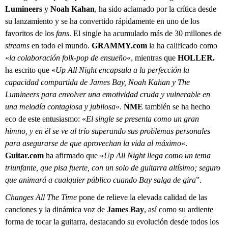
Lumineers
y
Noah Kahan
, ha sido aclamado por la crítica desde
su lanzamiento y se ha convertido rápidamente en uno de los
favoritos de los
fans
. El single ha acumulado más de 30 millones de
streams
en todo el mundo.
GRAMMY.com
la ha calificado como
«
la colaboración folk-pop de ensueño
«, mientras que
HOLLER.
ha escrito que «
Up All Night encapsula a la perfección la
capacidad compartida de James Bay, Noah Kahan y The
Lumineers para envolver una emotividad cruda y vulnerable en
una melodía contagiosa y jubilosa
«.
NME
también se ha hecho
eco de este entusiasmo: «
El single se presenta como un gran
himno, y en él se ve al trío superando sus problemas personales
para asegurarse de que aprovechan la vida al máximo
«.
Guitar.com
ha afirmado que «
Up All Night llega como un tema
triunfante, que pisa fuerte, con un solo de guitarra altísimo; seguro
que animará a cualquier público cuando Bay salga de gira
”.
Changes All The Time
pone de relieve la elevada calidad de las
canciones y la dinámica voz de
James
Bay
, así como su ardiente
forma de tocar la guitarra, destacando su evolución desde todos los