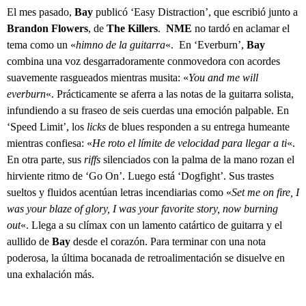
El mes pasado,
Bay
publicó ‘Easy Distraction’, que escribió junto a
Brandon Flowers
, de
The Killers
.
NME
no tardó en aclamar el
tema como un «
himno de la guitarra
«. En ‘Everburn’,
Bay
combina una voz desgarradoramente conmovedora con acordes
suavemente rasgueados mientras musita: «
You and me will
everburn
«. Prácticamente se aferra a las notas de la guitarra solista,
infundiendo a su fraseo de seis cuerdas una emoción palpable. En
‘Speed Limit’, los
licks
de blues responden a su entrega humeante
mientras confiesa: «
He roto el límite de velocidad para llegar a ti
«.
En otra parte, sus
riffs
silenciados con la palma de la mano rozan el
hirviente ritmo de ‘Go On’. Luego está ‘Dogfight’. Sus trastes
sueltos y fluidos acentúan letras incendiarias como «
Set me on fire, I
was your blaze of glory, I was your favorite story, now burning
out
«. Llega a su clímax con un lamento catártico de guitarra y el
aullido de
Bay
desde el corazón. Para terminar con una nota
poderosa, la última bocanada de retroalimentación se disuelve en
una exhalación más.