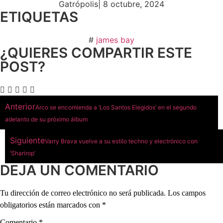
Gatrópolis
|
8 octubre, 2024
ETIQUETAS
#
james bay
¿QUIERES COMPARTIR ESTE
POST?
Anterior
Arco se encomienda a ‘Los Santos Elegidos’ en el segundo
adelanto de su próximo álbum
Siguiente
Varry Brava vuelve a su estilo techno y electrónico con
‘Sharirop’
DEJA UN COMENTARIO
Tu dirección de correo electrónico no será publicada.
Los campos
obligatorios están marcados con
*
Comentario
*