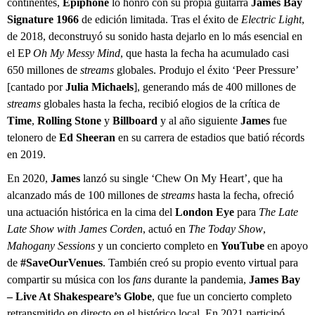
continentes,
Epiphone
lo honró con su propia guitarra
James Bay
Signature 1966
de edición limitada. Tras el éxito de
Electric Light
,
de 2018, deconstruyó su sonido hasta dejarlo en lo más esencial en
el EP
Oh My Messy Mind
, que hasta la fecha ha acumulado casi
650 millones de
streams
globales. Produjo el éxito ‘Peer Pressure’
[cantado por
Julia Michaels
], generando más de 400 millones de
streams
globales hasta la fecha, recibió elogios de la crítica de
Time
,
Rolling Stone
y
Billboard
y al año siguiente
James
fue
telonero de
Ed Sheeran
en su carrera de estadios que batió récords
en 2019.
En 2020,
James
lanzó su single ‘Chew On My Heart’, que ha
alcanzado más de 100 millones de
streams
hasta la fecha, ofreció
una actuación histórica en la cima del
London Eye
para
The Late
Late Show with James Corden
, actuó en
The Today Show
,
Mahogany Sessions
y un concierto completo en
YouTube
en apoyo
de
#SaveOurVenues
. También creó su propio evento virtual para
compartir su música con los
fans
durante la pandemia,
James Bay
– Live At Shakespeare’s Globe
, que fue un concierto completo
retransmitido en directo en el histórico local. En 2021 participó