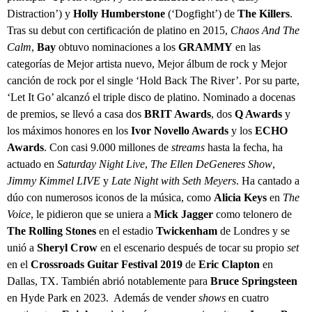
Distraction’) y
Holly Humberstone
(‘Dogfight’) de
The Killers
.
Tras su debut con certificación de platino en 2015,
Chaos And The
Calm
,
Bay
obtuvo nominaciones a los
GRAMMY
en las
categorías de Mejor artista nuevo, Mejor álbum de rock y Mejor
canción de rock por el single ‘Hold Back The River’. Por su parte,
‘Let It Go’ alcanzó el triple disco de platino. Nominado a docenas
de premios, se llevó a casa dos
BRIT Awards
, dos
Q Awards
y
los máximos honores en los
Ivor Novello Awards
y los
ECHO
Awards
. Con casi 9.000 millones de
streams
hasta la fecha, ha
actuado en
Saturday Night Live
,
The Ellen DeGeneres Show
,
Jimmy Kimmel LIVE
y
Late Night with Seth Meyers
. Ha cantado a
dúo con numerosos iconos de la música, como
Alicia Keys
en
The
Voice
, le pidieron que se uniera a
Mick Jagger
como telonero de
The Rolling Stones
en el estadio
Twickenham
de Londres y se
unió a
Sheryl Crow
en el escenario después de tocar su propio
set
en el
Crossroads Guitar Festival 2019
de
Eric Clapton
en
Dallas, TX. También abrió notablemente para
Bruce Springsteen
en Hyde Park en 2023. Además de vender
shows
en cuatro