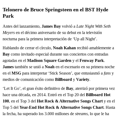
Telonero de Bruce Springsteen en el BST Hyde
Park
Antes del lanzamiento,
James
Bay
volvió a
Late Night With Seth
Meyers
en el décimo aniversario de su debut en la televisión
nocturna para la primera interpretación de ‘Up all Night’.
Hablando de cerrar el círculo,
Noah Kahan
recibió amablemente a
Bay
como invitado especial durante sus conciertos con entradas
agotadas en el
Madison Square Garden
y el
Fenway Park
.
James
también se unió a
Noah
en el escenario en su primera noche
en el
MSG
para interpretar ‘Stick Season’, que entusiasmó a
fans
y
medios de comunicación como
Billboard
y
Variety
.
‘Let It Go’, el gran éxito definitivo de
Bay
, aterrizó por primera vez
hace una década, en 2014. Entró en el Top 20 del
Billboard Hot
100
, en el Top 3 del
Hot Rock & Alternative Songs Chart
y en el
Top 5 del
Year-End Hot Rock & Alternative Songs Chart
. Hasta
la fecha, ha superado los 3.000 millones de
streams
, lo que le ha