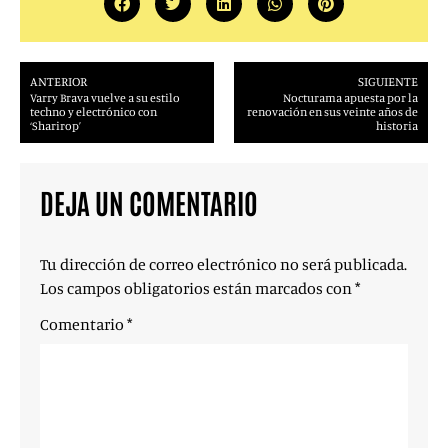
ANTERIOR
SIGUIENTE
Varry Brava vuelve a su estilo
Nocturama apuesta por la
techno y electrónico con
renovación en sus veinte años de
‘Sharirop’
historia
DEJA UN COMENTARIO
Tu dirección de correo electrónico no será publicada.
Los campos obligatorios están marcados con
*
Comentario
*