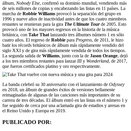
álbum,
Nobody Else
, confirmó su dominio mundial, vendiendo más
de seis millones de copias y encabezando las listas en 11 países. La
marcha de
Robbie Williams
provocó la separación del grupo en
1996 y nueve años de inactividad antes de que los cuatro miembros
restantes se reunieran para la gira
The Ultimate Tour
de 2005. Esto
provocó uno de los mayores regresos en la historia de la música
británica, con
Take That
lanzando tres álbumes número 1 en sólo
cuatro años. El regreso de
Robbie
para
Progress
, de 2011, le hizo
batir los récords británicos de álbum más rápidamente vendido del
siglo XXI y de gira más rápidamente vendida de todos los tiempos.
La segunda salida de
Williams
, junto con la de
Jason Orange
, dejó
a los tres miembros restantes para lanzar
III
y
Wonderland
, de 2017,
que fueron certificados platino y oro respectivamente.
La banda celebró su 30 aniversario con el lanzamiento de
Odyssey
en 2018, un álbum de grandes éxitos de versiones bellamente
reimaginadas de algunas de las canciones más importantes de su
carrera de tres décadas. El álbum entró en las listas en el número 1 y
fue seguido de cerca por una aclamada gira de estadios y arenas en
el Reino Unido y Europa en 2019.
PUBLICADO POR: