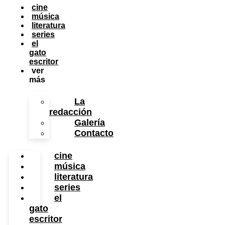
cine
música
literatura
series
el
gato
escritor
ver
más
La
redacción
Galería
Contacto
cine
música
literatura
series
el
gato
escritor