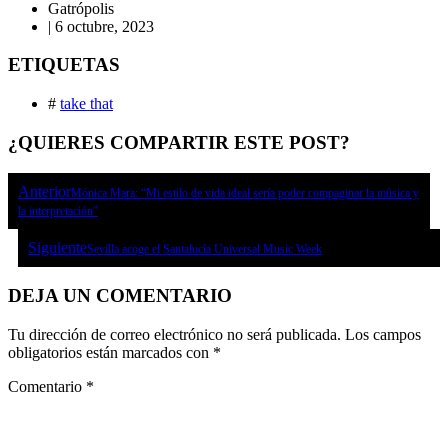
Gatrópolis
|
6 octubre, 2023
ETIQUETAS
#
take that
¿QUIERES COMPARTIR ESTE POST?
Anterior
Mónica Mara: “Mi estilo de vida ideal sería poder compaginar la música y
la interpretación”
Siguiente
Sevilla acoge el Santalucía Universal Music Week
DEJA UN COMENTARIO
Tu dirección de correo electrónico no será publicada.
Los campos
obligatorios están marcados con
*
Comentario
*