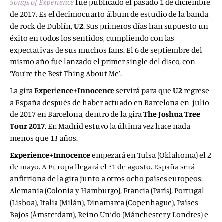
Songs of Experience
fue publicado el pasado 1 de diciembre
de 2017. Es el decimocuarto álbum de estudio de la banda
de rock de Dublín,
U2
. Sus primeros días han supuesto un
éxito en todos los sentidos, cumpliendo con las
expectativas de sus muchos fans. El 6 de septiembre del
mismo año fue lanzado el primer single del disco, con
‘You’re the Best Thing About Me’.
La gira
Experience+Innocence
servirá para que
U2
regrese
a España después de haber actuado en Barcelona en julio
de 2017 en Barcelona, dentro de la gira
The Joshua Tree
Tour 2017
. En Madrid estuvo la última vez hace nada
menos que 13 años.
Experience+Innocence
empezará en Tulsa (Oklahoma) el 2
de mayo. A Europa llegará el 31 de agosto. España será
anfitriona de la gira junto a otros ocho países europeos:
Alemania (Colonia y Hamburgo), Francia (París), Portugal
(Lisboa), Italia (Milán), Dinamarca (Copenhague), Países
Bajos (Ámsterdam), Reino Unido (Mánchester y Londres) e