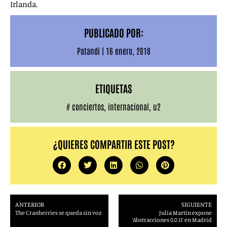
Irlanda.
PUBLICADO POR:
Patandi
|
16 enero, 2018
ETIQUETAS
#
conciertos
,
internacional
,
u2
¿QUIERES COMPARTIR ESTE POST?
ANTERIOR
SIGUIENTE
The Cranberries se queda sin voz
Julia Martín expone
‘Abstracciones 0.0 II’ en Madrid