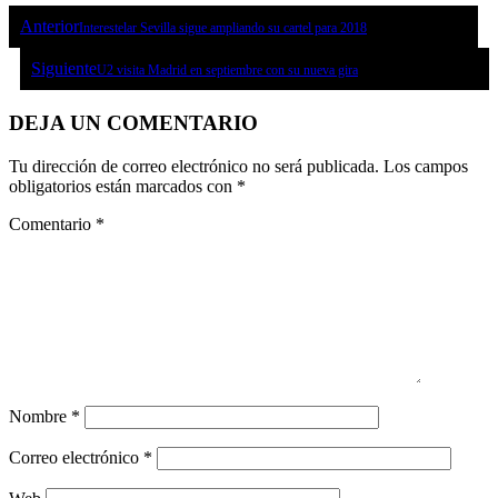
Anterior
Interestelar Sevilla sigue ampliando su cartel para 2018
Siguiente
U2 visita Madrid en septiembre con su nueva gira
DEJA UN COMENTARIO
Tu dirección de correo electrónico no será publicada.
Los campos
obligatorios están marcados con
*
Comentario
*
Nombre
*
Correo electrónico
*