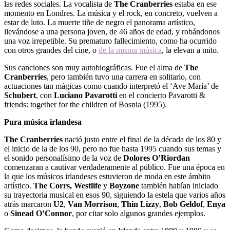
las redes sociales. La vocalista de
The Cranberries
estaba en ese
momento en Londres. La música y el rock, en concreto, vuelven a
estar de luto. La muerte tiñe de negro el panorama artístico,
llevándose a una persona joven, de 46 años de edad, y robándonos
una voz irrepetible. Su prematuro fallecimiento, como ha ocurrido
con otros grandes del cine, o
de la misma música
, la elevan a mito.
Sus canciones son muy autobiográficas. Fue el alma de
The
Cranberries
, pero también tuvo una carrera en solitario, con
actuaciones tan mágicas como cuando interpretó el ‘Ave María’ de
Schubert
, con
Luciano Pavarotti
en el concierto Pavarotti &
friends: together for the children of Bosnia (1995).
Pura música irlandesa
The Cranberries
nació justo entre el final de la década de los 80 y
el inicio de la de los 90, pero no fue hasta 1995 cuando sus temas y
el sonido personalísimo de la voz de
Dolores O’Riordan
comenzaran a cautivar verdaderamente al público. Fue una época en
la que los músicos irlandeses estuvieron de moda en este ámbito
artístico.
The Corrs,
Westlife
y
Boyzone
también habían iniciado
su trayectoria musical en esos 90, siguiendo la estela que varios años
atrás marcaron
U2
,
Van Morrison
,
Thin Lizzy
,
Bob Geldof
,
Enya
o
Sinead O’Connor
, por citar solo algunos grandes ejemplos.