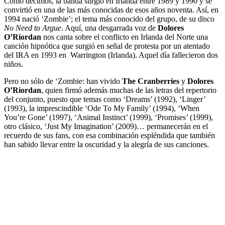
Como decimos, la banda surgió en Irlanda entre 1989 y 1990 y se
convirtió en una de las más conocidas de esos años noventa. Así, en
1994 nació ‘Zombie’; el tema más conocido del grupo, de su disco
No Need to Argue
. Aquí, una desgarrada voz de
Dolores
O’Riordan
nos canta sobre el conflicto en Irlanda del Norte una
canción hipnótica que surgió en señal de protesta por un atentado
del IRA en 1993 en Warrington (Irlanda). Aquel día fallecieron dos
niños.
Pero no sólo de ‘Zombie: han vivido
The
Cranberries
y
Dolores
O’Riordan
, quien firmó además muchas de las letras del repertorio
del conjunto, puesto que temas como ‘Dreams’ (1992), ‘Linger’
(1993), la imprescindible ‘Ode To My Family’ (1994), ‘When
You’re Gone’ (1997), ‘Animal Instinct’ (1999), ‘Promises’ (1999),
otro clásico, ‘Just My Imagination’ (2009)… permanecerán en el
recuerdo de sus fans, con esa combinación espléndida que también
han sabido llevar entre la oscuridad y la alegría de sus canciones.