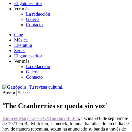
El gato escritor
Ver más
La redacción
Galería
Contacto
Cine
Música
Literatura
Series
El gato escritor
Ver más
La redacción
Galería
Contacto
Buscar
'The Cranberries se queda sin voz'
Dolores
Mary Eileen
O’Riordan
Burton
, nacida el 6 de septiembre
de 1971 en Ballybricken, Limerick, Irlanda, ha fallecido en el día de
hoy de manera repentina, según ha anunciado su banda a través de