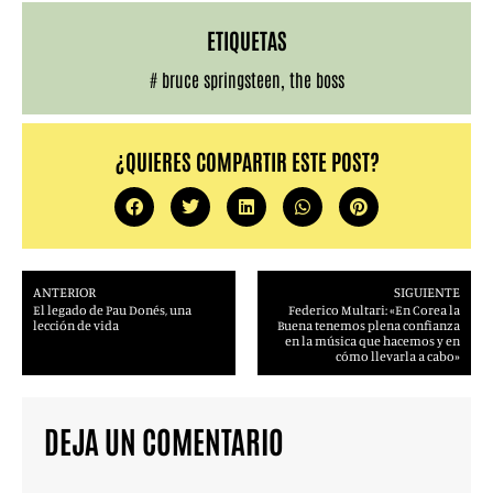
ETIQUETAS
#
bruce springsteen
,
the boss
¿QUIERES COMPARTIR ESTE POST?
ANTERIOR
SIGUIENTE
El legado de Pau Donés, una
Federico Multari: «En Corea la
lección de vida
Buena tenemos plena confianza
en la música que hacemos y en
cómo llevarla a cabo»
DEJA UN COMENTARIO