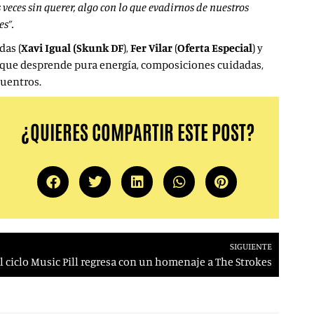
eces sin querer, algo con lo que evadirnos de nuestros
es”.
das (
Xavi Igual (Skunk DF
),
Fer Vilar
(
Oferta Especial
) y
a que desprende pura energía, composiciones cuidadas,
cuentros.
¿QUIERES COMPARTIR ESTE POST?
SIGUIENTE
l ciclo Music Pill regresa con un homenaje a The Strokes