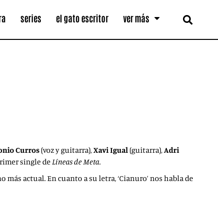
ra
series
el gato escritor
ver más
onio Curros
(voz y guitarra),
Xavi Igual
(guitarra),
Adri
primer single de
Líneas de Meta
.
o más actual. En cuanto a su letra, ‘Cianuro’ nos habla de