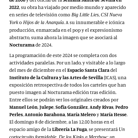
2022
, su obra ha viajado por medio mundo y aparecido
en series de televisión como
s,
Big Little Lie
CSI Nueva
o
. A su innumerable e icónica
York
Hijos de la Anarquía
producción, enmarcada en el pop y el expresionismo
abstracto, suma ahora la imagen que se asociará al
Nocturama
de 2024.
La programación de este 2024 se completa con
dos
actividades paralelas. Por un lado, y visitable a lo largo
del mes de diciembre en el
Espacio Santa Clara
del
Instituto de la Cultura y las Artes de Sevilla
(ICAS), una
exposición retrospectiva de todos los carteles que han
puesto imagen al Nocturama edición tras edición.
Entre ellos se podrán ver los originales creados por
Manuel León
,
Julepe
,
Sofía González
,
Andy Rivas
,
Pedro
Perles
,
Antonio Barahona
,
María Melero
y
María Hesse
.
El domingo 8 de diciembre, a las 12.00 horas en el
espacio amigo de la
Librería La Fuga
, se presentará
Un
cortocircuito formidable. De los Kinks a Merzbow: un