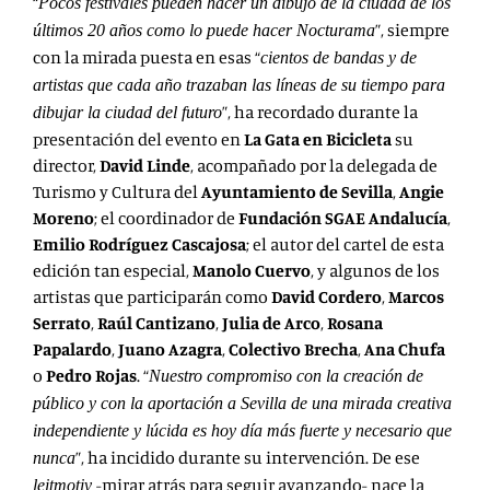
“
Pocos festivales pueden hacer un dibujo de la ciudad de los
”, siempre
últimos 20 años como lo puede hacer Nocturama
con la mirada puesta en esas “
cientos de bandas y de
artistas que cada año trazaban las líneas de su tiempo para
”, ha recordado durante la
dibujar la ciudad del futuro
presentación del evento en
La Gata en Bicicleta
su
director,
David Linde
, acompañado por la delegada de
Turismo y Cultura del
Ayuntamiento de Sevilla
,
Angie
Moreno
; el coordinador de
Fundación SGAE
Andalucía
,
Emilio Rodríguez Cascajosa
; el autor del cartel de esta
edición tan especial,
Manolo Cuervo
, y algunos de los
artistas que participarán como
David Cordero
,
Marcos
Serrato
,
Raúl Cantizano
,
Julia de Arco
,
Rosana
Papalardo
,
Juano Azagra
,
Colectivo Brecha
,
Ana Chufa
o
Pedro Rojas
. “
Nuestro compromiso con la creación de
público y con la aportación a Sevilla de una mirada creativa
independiente y lúcida es hoy día más fuerte y necesario que
”, ha incidido durante su intervención. De ese
nunca
-mirar atrás para seguir avanzando- nace la
leitmotiv