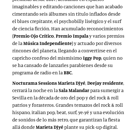
imaginables y editando canciones que han acabado
cimentando seis álbumes sin título inflados desde
el blues crepitante, el psychobilly lisérgico y el surf
de ciencia ficción. Han acumulado reconocimientos
(
Premio Ojo Crítico
,
Premio Impala
y varios premios
de la
Música Independiente
) y actuado por diversos
rincones del planeta, llegando a convertirse en el
capricho confeso del mismísimo
Iggy Pop
, quien no
se ha cansado de lanzarles parabienes desde su
programa de radio en la
BBC
.
Nocturama Sessions Marieta DJyé
,
Deejay residente
,
cerrará la noche en la
Sala Malandar
para sumergir a
Sevilla en la década de oro del pop y del rock & roll
patrios y forasteros. Grandes temazos del rock & roll
hispano, italian pop, beat, surf, ye
‐
yé y una evolución
de sonidos de lo más retro, que garantizan la fiesta
allá donde
Marieta DJyé
plante su pick-up digital.