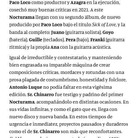
Paco Loco
como productor y
Azagra
en la ejecución,
cosechó muy buenas críticas en 2021. A este
Nocturama
llegan con su segundo álbum, de nuevo
producido por
Paco Loco
bajo el título
, y la
Sick of Love
banda al completo:
Juano
(guitarra solista),
Goyo
(batería),
Guille
(teclados),
Pera
(bajo),
Franki
(guitarra
rítmica) y la propia
Ana
con la guitarra acústica.
Igual de irreductible y contestatario, y manteniendo
bien engrasada su imparable máquina de crear
composiciones críticas, mordaces y rotundas con una
prosa plagada de costumbrismo, honestidad y folclore,
Antonio Luque
no podía faltar en esta vigésima
edición.
Sr. Chinarro
fue testigo y padrino del primer
Nocturama
, acompañándolo en distintas ocasiones. En
sus vidas infinitas, y como el gato que es, llega con
nuevo disco y nueva banda. En estos tiempos de
urgencia e inmediatez, proyectos pausados y duraderos
como el de
Sr. Chinarro
son más que reconfortantes.