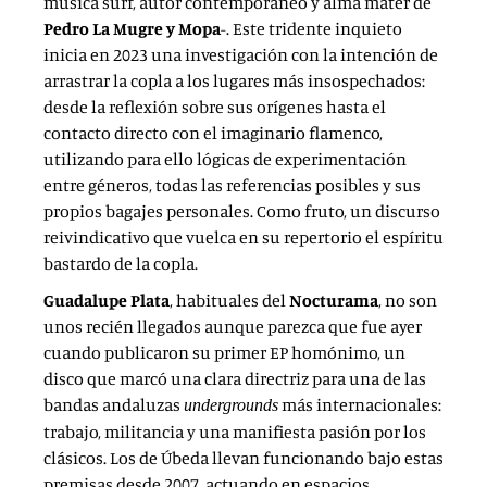
música surf, autor contemporáneo y alma mater de
Pedro La Mugre y Mopa
-. Este tridente inquieto
inicia en 2023 una investigación con la intención de
arrastrar la copla a los lugares más insospechados:
desde la reflexión sobre sus orígenes hasta el
contacto directo con el imaginario flamenco,
utilizando para ello lógicas de experimentación
entre géneros, todas las referencias posibles y sus
propios bagajes personales. Como fruto, un discurso
reivindicativo que vuelca en su repertorio el espíritu
bastardo de la copla.
Guadalupe Plata
, habituales del
Nocturama
, no son
unos recién llegados aunque parezca que fue ayer
cuando publicaron su primer EP homónimo, un
disco que marcó una clara directriz para una de las
bandas andaluzas
más internacionales:
undergrounds
trabajo, militancia y una manifiesta pasión por los
clásicos. Los de Úbeda llevan funcionando bajo estas
premisas desde 2007, actuando en espacios