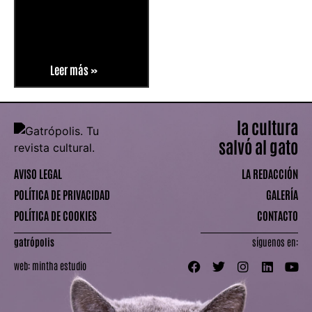
Leer más »
la cultura
salvó al gato
AVISO LEGAL
LA REDACCIÓN
POLÍTICA DE PRIVACIDAD
GALERÍA
POLÍTICA DE COOKIES
CONTACTO
gatrópolis
síguenos en:
web:
mintha estudio