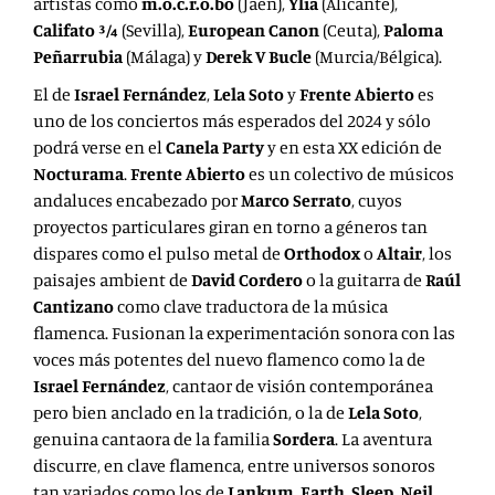
artistas como
m.o.c.r.o.bo
(Jaén),
Ylia
(Alicante),
Califato 3⁄4
(Sevilla),
European Canon
(Ceuta),
Paloma
Peñarrubia
(Málaga) y
Derek V Bucle
(Murcia/Bélgica).
El de
Israel Fernández
,
Lela Soto
y
Frente Abierto
es
uno de los conciertos más esperados del 2024 y sólo
podrá verse en el
Canela Party
y en esta XX edición de
Nocturama
.
Frente Abierto
es un colectivo de músicos
andaluces encabezado por
Marco Serrato
, cuyos
proyectos particulares giran en torno a géneros tan
dispares como el pulso metal de
Orthodox
o
Altair
, los
paisajes ambient de
David Cordero
o la guitarra de
Raúl
Cantizano
como clave traductora de la música
flamenca. Fusionan la experimentación sonora con las
voces más potentes del nuevo flamenco como la de
Israel Fernández
, cantaor de visión contemporánea
pero bien anclado en la tradición, o la de
Lela Soto
,
genuina cantaora de la familia
Sordera
. La aventura
discurre, en clave flamenca, entre universos sonoros
tan variados como los de
Lankum
,
Earth
,
Sleep
,
Neil