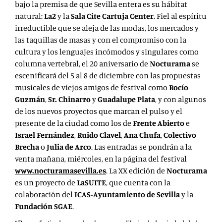
bajo la premisa de que Sevilla entera es su hábitat
natural:
La2
y la
Sala Cite Cartuja Center
. Fiel al espíritu
irreductible que se aleja de las modas, los mercados y
las taquillas de masas y con el compromiso con la
cultura y los lenguajes incómodos y singulares como
columna vertebral, el 20 aniversario de
Nocturama
se
escenificará del 5 al 8 de diciembre con las propuestas
musicales de viejos amigos de festival como
Rocío
Guzmán
,
Sr. Chinarro
y
Guadalupe Plata
, y con algunos
de los nuevos proyectos que marcan el pulso y el
presente de la ciudad como los de
Frente Abierto
e
Israel Fernández
,
Ruido Clavel
,
Ana Chufa
,
Colectivo
Brecha
o
Julia de Arco
. Las entradas se pondrán a la
venta mañana, miércoles, en la página del festival
www.nocturamasevilla.es
. La XX edición de
Nocturama
es un proyecto de
LaSUITE
, que cuenta con la
colaboración del
ICAS-Ayuntamiento de Sevilla
y la
Fundación SGAE
.