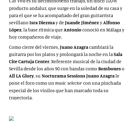
es su decimonoveno trabajo, un disco 100%
Cal Viva
producto andaluz, que surge en la soledad de su casa y
para el que se ha acompañado del gran guitarrista
sevillano
Isra Diezma
y de
Juande Jiménez
y
Alfonso
López
, la base rítmica que
Antonio
conoció en Málaga y
hoy compañeros de viaje.
Como cierre del viernes,
Juano Azagra
cambiará la
guitarra por los platos y prolongará la noche en la
Sala
Cite Cartuja Center
. Referente musical de la ciudad de
Sevilla desde los años 90 con bandas como
Bombones
o
All LA Glory
, su
Nocturama Sessions Juano Azagra
le
pone el foco como un
con una pinchada
music selector
especial de los vinilos que han marcado toda su
trayectoria.