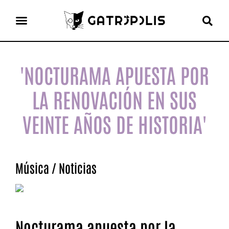
el gato escritor
ver más
'NOCTURAMA APUESTA POR
LA RENOVACIÓN EN SUS
VEINTE AÑOS DE HISTORIA'
Música
/
Noticias
Nocturama apuesta por la