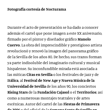
Fotografía cortesía de Nocturama
Durante el acto de presentación se ha dado a conocer
además el cartel que pone imagen a este XX aniversario,
firmado por el pintor y diseñador gráfico
Manolo
Cuervo
. La obra del imprescindible y prestigioso artista
revolucionó y renovó la imagen del panorama gráfico
de la Sevilla de los años 80. De hecho, sus trazos forman
ya parte indisoluble del imaginario cultural y musical
hispalense. Su inconfundible mirada está asociada a
las míticas
Citas en Sevilla
o los festivales de jazz y de
Itálica
, al
Festival de New Age
y
Nueva Música de la
Universidad de Sevilla
de los años 90, los conciertos
Rising Stars
de la
Fundación Cajasol
o el
Territorios
; así
como a numerosas montajes teatrales y de artes
escénicas. Autor del cartel de las
Fiestas de Primavera
de 2006
y del oficial de la
Semana Santa de Sevilla en