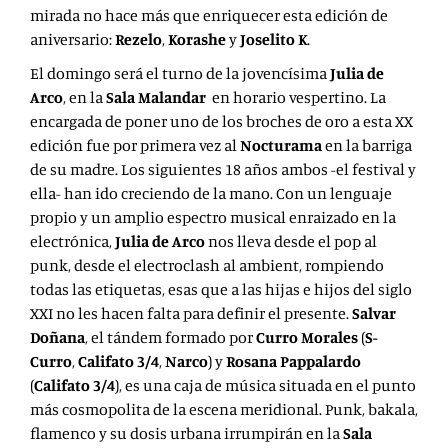
mirada no hace más que enriquecer esta edición de
aniversario:
Rezelo
,
Korashe
y
Joselito K
.
El domingo será el turno de la jovencísima
Julia de
Arco
, en la
Sala Malandar
en horario vespertino. La
encargada de poner uno de los broches de oro a esta XX
edición fue por primera vez al
Nocturama
en la barriga
de su madre. Los siguientes 18 años ambos -el festival y
ella- han ido creciendo de la mano. Con un lenguaje
propio y un amplio espectro musical enraizado en la
electrónica,
Julia de Arco
nos lleva desde el pop al
punk, desde el electroclash al ambient, rompiendo
todas las etiquetas, esas que a las hijas e hijos del siglo
XXI no les hacen falta para definir el presente.
Salvar
Doñana
, el tándem formado por
Curro Morales
(
S-
Curro
,
Califato 3/4
,
Narco
) y
Rosana Pappalardo
(
Califato 3/4
), es una caja de música situada en el punto
más cosmopolita de la escena meridional. Punk, bakala,
flamenco y su dosis urbana irrumpirán en la
Sala