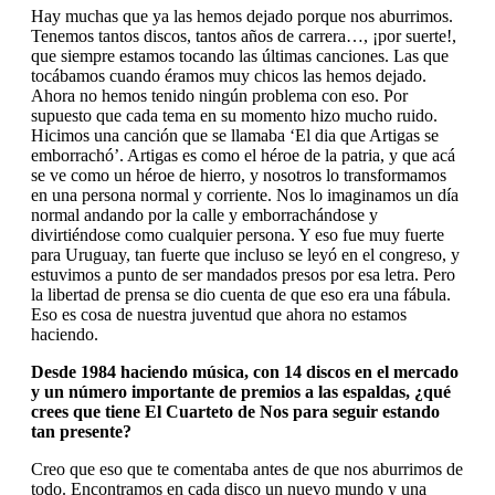
Hay muchas que ya las hemos dejado porque nos aburrimos.
Tenemos tantos discos, tantos años de carrera…, ¡por suerte!,
que siempre estamos tocando las últimas canciones. Las que
tocábamos cuando éramos muy chicos las hemos dejado.
Ahora no hemos tenido ningún problema con eso. Por
supuesto que cada tema en su momento hizo mucho ruido.
Hicimos una canción que se llamaba ‘El dia que Artigas se
emborrachó’. Artigas es como el héroe de la patria, y que acá
se ve como un héroe de hierro, y nosotros lo transformamos
en una persona normal y corriente. Nos lo imaginamos un día
normal andando por la calle y emborrachándose y
divirtiéndose como cualquier persona. Y eso fue muy fuerte
para Uruguay, tan fuerte que incluso se leyó en el congreso, y
estuvimos a punto de ser mandados presos por esa letra. Pero
la libertad de prensa se dio cuenta de que eso era una fábula.
Eso es cosa de nuestra juventud que ahora no estamos
haciendo.
Desde 1984 haciendo música, con 14 discos en el mercado
y un número importante de premios a las espaldas, ¿qué
crees que tiene El Cuarteto de Nos para seguir estando
tan presente?
Creo que eso que te comentaba antes de que nos aburrimos de
todo. Encontramos en cada disco un nuevo mundo y una