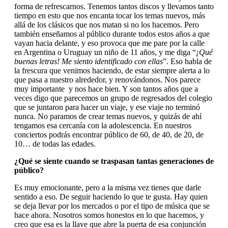
forma de refrescarnos. Tenemos tantos discos y llevamos tanto
tiempo en esto que nos encanta tocar los temas nuevos, más
allá de los clásicos que nos matan si no los hacemos. Pero
también enseñamos al público durante todos estos años a que
vayan hacia delante, y eso provoca que me pare por la calle
en Argentina o Uruguay un niño de 11 años, y me diga “
¡Qué
buenas letras! Me siento identificado con ellas
”. Eso habla de
la frescura que venimos haciendo, de estar siempre alerta a lo
que pasa a nuestro alrededor, y renovándonos. Nos parece
muy importante y nos hace bien. Y son tantos años que a
veces digo que parecemos un grupo de regresados del colegio
que se juntaron para hacer un viaje, y ese viaje no terminó
nunca. No paramos de crear temas nuevos, y quizás de ahí
tengamos esa cercanía con la adolescencia. En nuestros
conciertos podrás encontrar público de 60, de 40, de 20, de
10… de todas las edades.
¿Qué se siente cuando se traspasan tantas generaciones de
público?
Es muy emocionante, pero a la misma vez tienes que darle
sentido a eso. De seguir haciendo lo que te gusta. Hay quien
se deja llevar por los mercados o por el tipo de música que se
hace ahora. Nosotros somos honestos en lo que hacemos, y
creo que esa es la llave que abre la puerta de esa conjunción