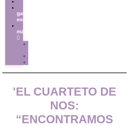
series
el
gato
escritor
ver
más
La
redacción
Galería
Contacto
'EL CUARTETO DE
NOS:
“ENCONTRAMOS