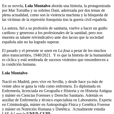
En su novela,
Lola Montalvo
aborda una historia, la protagonizada
por Mar Torralba y su sobrino Dani, aderezada por dos temas de
plena actualidad, como son la violencia machista y la búsqueda de
las víctimas de la represión franquista tras la guerra civil española.
La autora, fiel a su profesión de sanitaria, vuelve a hacer un guiño
cariñoso y generoso a los profesionales de la sanidad, pero nos
muestra su talante reivindicativo ante dos lacras que la sociedad
española aún no ha logrado superar.
El pasado y el presente se unen en
La fosa
a pesar de los muchos
años transcurridos, 1940/2021. Y es que la historia de la humanidad
es cíclica y está sembrada de sucesos violentos que ensombrecen a
la condición humana.
Lola Montalvo
Nació en Madrid, pero vive en Sevilla, y desde hace ya más de
veinte años se gana la vida como enfermera. Es diplomada en
Enfermería, licenciada en Geografía e Historia y en Historia Antigua
y máster en Ciencias Forenses y Derecho Sanitario. Además es
auxiliar de Enfermería y técnico especialista en Laboratorio, Experta
en Criminología, máster en Antropología Física y Genética Forense
y máster en Nutrición Humana y Dietética. Actualmente estudia
LSE A1 por la
UNED-CUID
.