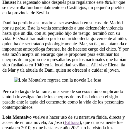
House
) ha regresado años después para regalarnos este
thriller
que
se desarrolla fundamentalmente en Castillejos, un pequeño pueblo
en la provincia de Sevilla.
Dani ha perdido a su madre al ser asesinada en su casa de Madrid
por su padre. Éste la venía sometiendo a una deleznable violencia
hasta que un día, con su pequeño hijo de testigo, terminó con su
vida. El
shock
traumático por lo ocurrido afecta gravemente al niño,
quien ha de ser tratado psicológicamente. Mar, su tía, una atareada e
importante antropóloga forense, ha de hacerse cargo del chico. Y por
esta razón acepta un encargo que le proponen para exhumar los
cuerpos de un grupo de represaliados por los nacionales que habían
sido fusilados en 1940 en la localidad sevillana. Allí vive Elena, tía
de Mar y tía abuela de Dani, quien se ofrecerá a cuidar al joven.
Pero a lo largo de la trama, una serie de sucesos irán complicando
tanto la investigación de los cuerpos de los fusilados en el siglo
pasado ante la tapia del cementerio como la vida de los personajes
contemporáneos.
Lola Montalvo
vuelve a hacer uso de su narrativa fluida, directa y
accesible en una novela,
La fosa
(
Edhasa
), que curiosamente fue
creada en 2010, y que hasta este año 2021 no ha visto la luz.