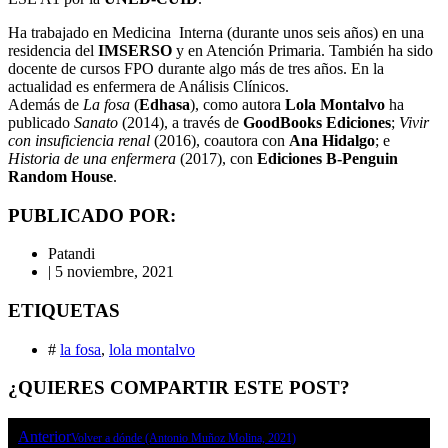
Ha trabajado en Medicina Interna (durante unos seis años) en una
residencia del
IMSERSO
y en Atención Primaria. También ha sido
docente de cursos FPO durante algo más de tres años. En la
actualidad es enfermera de Análisis Clínicos.
Además de
La fosa
(
Edhasa
), como autora
Lola Montalvo
ha
publicado
Sanato
(2014), a través de
GoodBooks Ediciones
;
Vivir
con insuficiencia renal
(2016), coautora con
Ana Hidalgo
; e
Historia de una enfermera
(2017), con
Ediciones B-Penguin
Random House
.
PUBLICADO POR:
Patandi
|
5 noviembre, 2021
ETIQUETAS
#
la fosa
,
lola montalvo
¿QUIERES COMPARTIR ESTE POST?
Anterior
Volver a dónde (Antonio Muñoz Molina, 2021)