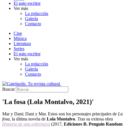
El gato escritor
Ver más
La redacción
Galería
Contacto
Cine
Música
Literatura
Series
El gato escritor
Ver más
La redacción
Galería
Contacto
Buscar
'La fosa (Lola Montalvo, 2021)'
Mar y Dani; Dani y Mar. Estos son los personajes principales de
La
fosa
, la última novela de
Lola Montalvo
. Tras su exitosa obra
Historia de una enfermera
(2017,
Ediciones B. Penguin Random