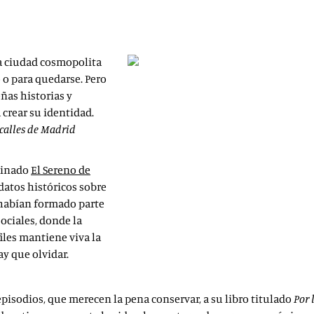
El Sereno de Madrid (Sonia Tarav
podemos saber más sobre la hist
a ciudad cosmopolita
 o para quedarse. Pero
ñas historias y
 crear su identidad.
 calles de Madrid
minado
El Sereno de
 datos históricos sobre
 habían formado parte
sociales, donde la
iles mantiene viva la
y que olvidar.
episodios, que merecen la pena conservar, a su libro titulado
Por 