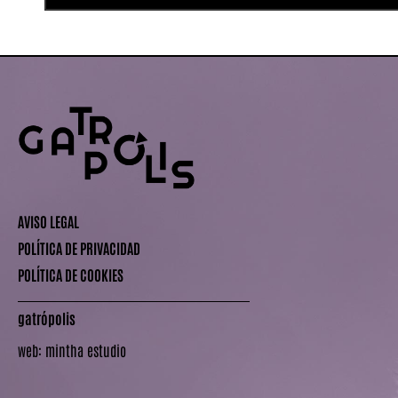
AVISO LEGAL
POLÍTICA DE PRIVACIDAD
POLÍTICA DE COOKIES
gatrópolis
web:
mintha estudio