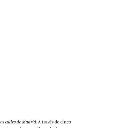
illa) salta a las páginas de este libro en el que
oria de la capital.
las calles de Madrid
. A través de cinco