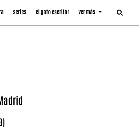
ra
series
el gato escritor
ver más
 Madrid
3)