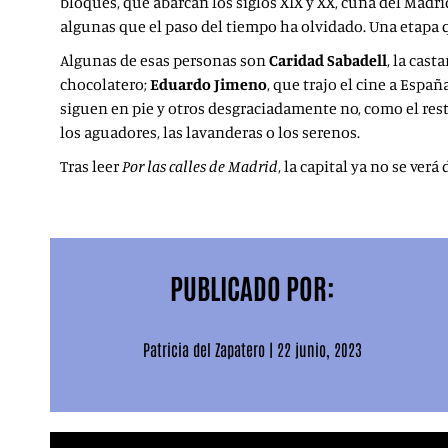
bloques, que abarcan los siglos XIX y XX, cuna del Madri
algunas que el paso del tiempo ha olvidado. Una etapa qu
Algunas de esas personas son
Caridad Sabadell
, la cast
chocolatero;
Eduardo Jimeno
, que trajo el cine a Españ
siguen en pie y otros desgraciadamente no, como el re
los aguadores, las lavanderas o los serenos.
Tras leer
Por las calles de Madrid
, la capital ya no se ver
PUBLICADO POR:
Patricia del Zapatero
|
22 junio, 2023