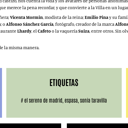
d castizo, nos cuenta la vida y los avatares de personas anónimas
e merece la pena recordar, y que convierte a la Villa en un lugar
añera;
Vicenta Mormin
, modista de la reina;
Emilio Pina
y su famil
a; o
Alfonso Sánchez García
, fotógrafo, creador de la marca
Alfon
staurante
Lhardy
, el
Cafeto
o la vaquería
Suiza
, entre otros. Sin o
á de la misma manera.
ETIQUETAS
#
el sereno de madrid
,
espasa
,
sonia taravilla