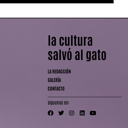
la cultura
salvó al gato
LA REDACCIÓN
GALERÍA
CONTACTO
síguenos en: