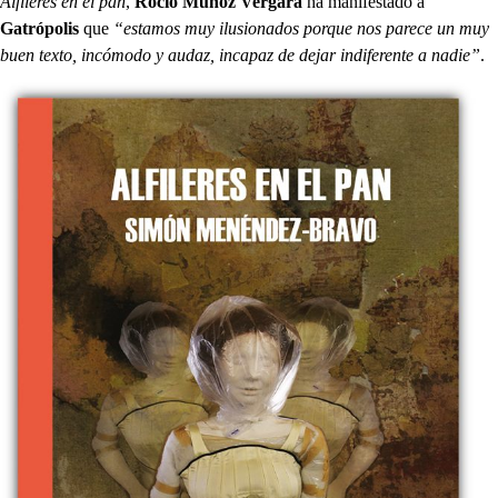
Alfileres en el pan
,
Rocío Muñoz Vergara
ha manifestado a
Gatrópolis
que
“estamos muy ilusionados porque nos parece un muy
buen texto, incómodo y audaz, incapaz de dejar indiferente a nadie”
.