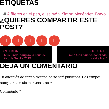
ETIQUETAS
#
Alfileres en el pan
,
el salmón
,
Simón Menéndez-Bravo
¿QUIERES COMPARTIR ESTE
POST?
ANTERIOR
SIGUIENTE
Elvira Lindo inaugura la Feria del
Emilio Ortiz vuelve con ‘Todo
Libro de Sevilla 2019
saldrá bien’
DEJA UN COMENTARIO
Tu dirección de correo electrónico no será publicada.
Los campos
obligatorios están marcados con
*
Comentario
*