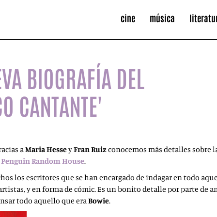
cine
música
literatu
EVA BIOGRAFÍA DEL
O CANTANTE'
racias a
Maria Hesse
y
Fran Ruiz
conocemos más detalles sobre la v
e
Penguin Random House
.
hos los escritores que se han encargado de indagar en todo aque
artistas, y en forma de cómic. Es un bonito detalle por parte de 
ensar todo aquello que era
Bowie
.