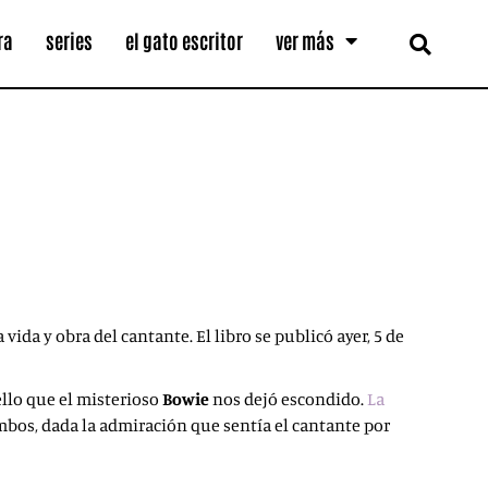
ra
series
el gato escritor
ver más
ida y obra del cantante. El libro se publicó ayer, 5 de
llo que el misterioso
Bowie
nos dejó escondido.
La
ambos, dada la admiración que sentía el cantante por