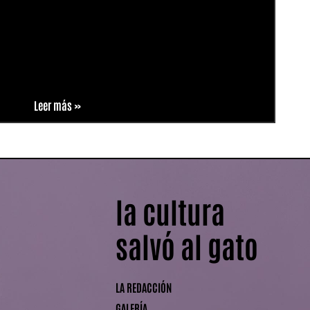
Leer más »
la cultura
salvó al gato
LA REDACCIÓN
GALERÍA