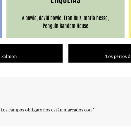
#
bowie
,
david bowie
,
Fran Ruiz
,
maría hesse
,
Penguin Random House
El Salmón
‘Los perros d
Los campos obligatorios están marcados con
*