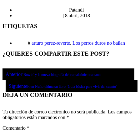
Patandi
|
8 abril, 2018
ETIQUETAS
#
arturo perez-reverte
,
Los perros duros no bailan
¿QUIERES COMPARTIR ESTE POST?
Anterior
‘Bowie’ y la nueva biografía del camaleónico cantante
Siguiente
Fran Nuño ultima su libro ‘Guía básica para vivir del cuento’
DEJA UN COMENTARIO
Tu dirección de correo electrónico no será publicada.
Los campos
obligatorios están marcados con
*
Comentario
*