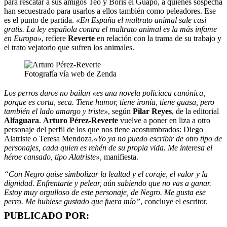
para rescatar a sus amigos Teo y Boris el Guapo, a quienes sospecha
han secuestrado para usarlos a ellos también como peleadores. Ese
es el punto de partida.
«En España el maltrato animal sale casi
gratis. La ley española contra el maltrato animal es la más infame
en Europa»
, refiere
Reverte
en relación con la trama de su trabajo y
el trato vejatorio que sufren los animales.
Fotografía vía web de Zenda
Los perros duros no bailan «es una novela policiaca canónica,
porque es corta, seca. Tiene humor, tiene ironía, tiene guasa, pero
también el lado amargo y triste»
, según
Pilar Reyes
, de la editorial
Alfaguara
.
Arturo Pérez-Reverte
vuelve a poner en liza a otro
personaje del perfil de los que nos tiene acostumbrados: Diego
Alatriste o Teresa Mendoza.
«Yo ya no puedo escribir de otro tipo de
personajes, cada quien es rehén de su propia vida. Me interesa el
héroe cansado, tipo Alatriste»
, manifiesta.
“Con Negro quise simbolizar la lealtad y el coraje, el valor y la
dignidad. Enfrentarte y pelear, aún sabiendo que no vas a ganar.
Estoy muy orgulloso de este personaje, de Negro. Me gusta ese
perro. Me hubiese gustado que fuera mío”
, concluye el escritor.
PUBLICADO POR: