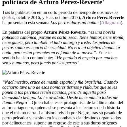
policíaca de Arturo Pérez-Reverte'
Tras la publicación en un corto periodo de tiempo de dos novelas
(
Falcó
, octubre 2016, y
Eva
, octubre 2017),
Arturo Pérez-Reverte
ha presentado esta semana
Los perros duros no bailan
(
Alfaguara
).
En palabras del propio
Arturo Pérez-Reverte
,
“es una novela
policiaca canónica, porque es corta, seca. Tiene humor, tiene ironía,
tiene guasa, pero también el lado amargo y triste: las peleas de
perros como escenario de crueldad. No era mi objetivo denunciar
nada, pero están presentes en el fondo de la novela”
. En este
sentido ha sido contundente:
“He perdido el respeto por muchos
seres humanos, pero jamás por los perros”
.
“Nací mestizo, cruce de mastín español y fila brasileña. Cuando
cachorro tuve uno de esos nombres tiernos y ridículos que se les
ponen a los perrillos recién nacidos, pero de aquello pasó
demasiado tiempo. Lo he olvidado. Desde hace mucho todos me
llaman Negro”
. Quien habla es el protagonista de la última obra del
autor cartagenero, quien así se presenta a los lectores de la historia
que él mismo narra. La historia vivida por Negro, tras su pasado de
perro peleador y asesino en los combates clandestinos organizados
por delincuentes, supone un regreso de este a sus duros orígenes