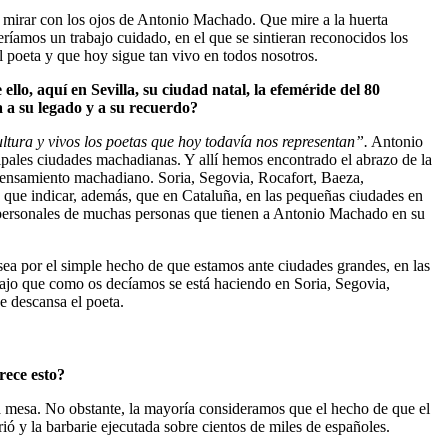
de mirar con los ojos de Antonio Machado. Que mire a la huerta
ueríamos un trabajo cuidado, en el que se sintieran reconocidos los
 poeta y que hoy sigue tan vivo en todos nosotros.
o, aquí en Sevilla, su ciudad natal, la efeméride del 80
 a su legado y a su recuerdo?
ultura y vivos los poetas que hoy todavía nos representan”.
Antonio
cipales ciudades machadianas. Y allí hemos encontrado el abrazo de la
pensamiento machadiano. Soria, Segovia, Rocafort, Baeza,
y que indicar, además, que en Cataluña, en las pequeñas ciudades en
personales de muchas personas que tienen a Antonio Machado en su
sea por el simple hecho de que estamos ante ciudades grandes, en las
rabajo que como os decíamos se está haciendo en Soria, Segovia,
e descansa el poeta.
rece esto?
a mesa. No obstante, la mayoría consideramos que el hecho de que el
rió y la barbarie ejecutada sobre cientos de miles de españoles.