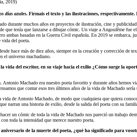
s días azules
. Firmais el texto y las ilustraciones, respectivament
jado durante muchos años en proyectos de ilustración, cine y publicidad
e que tenía que lanzarse a dibujar cómic. Un viaje a Angoulême fue el 
pero ambas basadas en la Guerra Civil española. En 2019 se embarca, ju
e vida del poeta.
esde hace más de diez años, siempre en la creación y corrección de te
 en el universo machadiano.
 la vida del escritor, en su viaje hacia el exilio ¿Cómo surge la opo
 Antonio Machado era nuestro poeta favorito y durante años hemos viaj
ensamos que contar esos tres últimos años de la vida de Machado sería 
 la vida de Antonio Machado, de modo que cualquiera que quiera conoce
que narran una historia de exilio, desde la salida del poeta con su fami
. Y hacer un cómic de toda la vida de Machado nos pareció un trabajo d
con toda la intensidad que merece nuestro poeta.
 aniversario de la muerte del poeta, ¿qué ha significado para vosotr