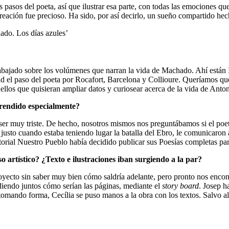
asos del poeta, así que ilustrar esa parte, con todas las emociones que
reación fue precioso. Ha sido, por así decirlo, un sueño compartido hec
abajado sobre los volúmenes que narran la vida de Machado. Ahí están 
dad el paso del poeta por Rocafort, Barcelona y Collioure. Queríamos q
llos que quisieran ampliar datos y curiosear acerca de la vida de Ant
prendido especialmente?
er muy triste. De hecho, nosotros mismos nos preguntábamos si el poeta 
, justo cuando estaba teniendo lugar la batalla del Ebro, le comunicar
ditorial Nuestro Pueblo había decidido publicar sus Poesías completas par
artístico? ¿Texto e ilustraciones iban surgiendo a la par?
oyecto sin saber muy bien cómo saldría adelante, pero pronto nos encon
idiendo juntos cómo serían las páginas, mediante el
story board
. Josep h
tomando forma, Cecília se puso manos a la obra con los textos. Salvo a