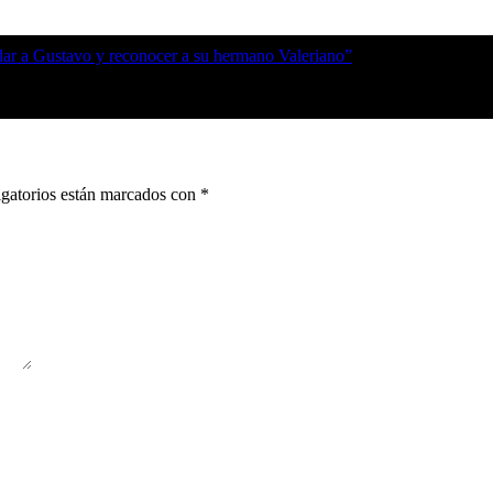
rdar a Gustavo y reconocer a su hermano Valeriano”
gatorios están marcados con
*