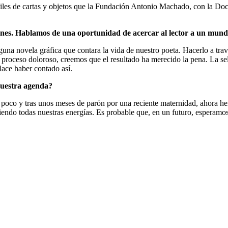
iles de cartas y objetos que la Fundación Antonio Machado, con la Doct
iones. Hablamos de una oportunidad de acercar al lector a un mund
guna novela gráfica que contara la vida de nuestro poeta. Hacerlo a tra
 proceso doloroso, creemos que el resultado ha merecido la pena. La sel
lace haber contado así.
vuestra agenda?
oco y tras unos meses de parón por una reciente maternidad, ahora hemos
iendo todas nuestras energías. Es probable que, en un futuro, esperamo