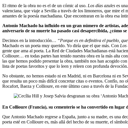
El ritmo de la obra no es el de un cómic al uso.
Los días azules
es una 
valenciana, que viaje a Sevilla a través de los limoneros, que mire el 
amantes de la poesía machadiana. Que encontraran en la obra esa ínti
Antonio Machado ha influido en un gran número de artistas, ademá
aniversario de su muerte ha pasado casi desapercibida, ¿cómo se 
Decimos en la introducción…
“Porque es en definitiva el pueblo, que
Machado es un poeta muy querido. Yo diría que el que más. Con
Los 
gente que ama al poeta. La Red de Ciudades Machadianas está hacien
Collioure… en todas partes han tenido nuestra obra en la más alta co
las que hemos podido presentar la obra, también nos han acogido co
lista de poetas favoritos y que lo leen y releen con profunda devoción
No obstante, no hemos estado ni en Madrid, ni en Barcelona ni en Sevi
que resulta un poco más difícil concretar citas o eventos. Confío, no 
Rocafort, Baeza y Collioure, en este último caso a través de la Funda
En Collioure (Francia), su cementerio se ha convertido en lugar
Que Antonio Machado regrese a España, junto a su madre, es una decis
poeta esté en Collioure es, más allá del hecho de su muerte, el símbolo