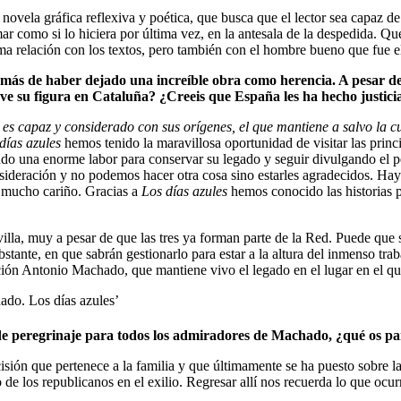
novela gráfica reflexiva y poética, que busca que el lector sea capaz 
mar como si lo hiciera por última vez, en la antesala de la despedida. Q
ma relación con los textos, pero también con el hombre bueno que fue el
s de haber dejado una increíble obra como herencia. A pesar de ell
ve su figura en Cataluña? ¿Creeis que España les ha hecho justicia
 es capaz y considerado con sus orígenes, el que mantiene a salvo la c
días azules
hemos tenido la maravillosa oportunidad de visitar las prin
do una enorme labor para conservar su legado y seguir divulgando el 
nsideración y no podemos hacer otra cosa sino estarles agradecidos. Ha
n mucho cariño. Gracias a
Los días azules
hemos conocido las historias 
.
lla, muy a pesar de que las tres ya forman parte de la Red. Puede que 
obstante, en que sabrán gestionarlo para estar a la altura del inmenso t
ción Antonio Machado, que mantiene vivo el legado en el lugar en el qu
 de peregrinaje para todos los admiradores de Machado, ¿qué os pa
ión que pertenece a la familia y que últimamente se ha puesto sobre l
 de los republicanos en el exilio. Regresar allí nos recuerda lo que ocur