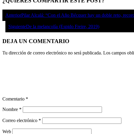
¿QUIERES COMPARTIR ESTE POST?
Anterior
Pilar Alcalá: “Con el Año Bécquer hay un doble reto, reco
Siguiente
De la melancolía (Espido Freire, 2019)
DEJA UN COMENTARIO
Tu dirección de correo electrónico no será publicada.
Los campos obli
Comentario
*
Nombre
*
Correo electrónico
*
Web