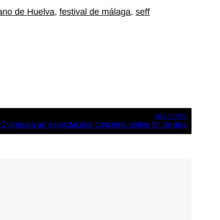
cano de Huelva
,
festival de málaga
,
seff
SIGUIENTE
O prepara un espectacular concierto online fin de gira