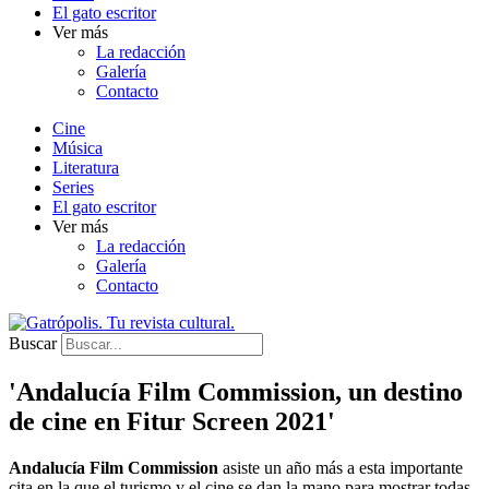
El gato escritor
Ver más
La redacción
Galería
Contacto
Cine
Música
Literatura
Series
El gato escritor
Ver más
La redacción
Galería
Contacto
Buscar
'Andalucía Film Commission, un destino
de cine en Fitur Screen 2021'
Andalucía Film Commission
asiste un año más a esta importante
cita en la que el turismo y el cine se dan la mano para mostrar todas