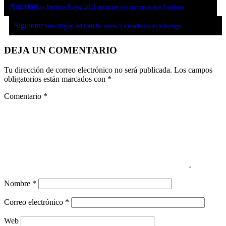
Anterior
Los Premios Fugaz 2021 anuncian sus cortometrajes finalistas
Siguiente
Juan Miguel del Castillo rueda ‘La maniobra de la tortuga’
DEJA UN COMENTARIO
Tu dirección de correo electrónico no será publicada.
Los campos
obligatorios están marcados con
*
Comentario
*
Nombre
*
Correo electrónico
*
Web