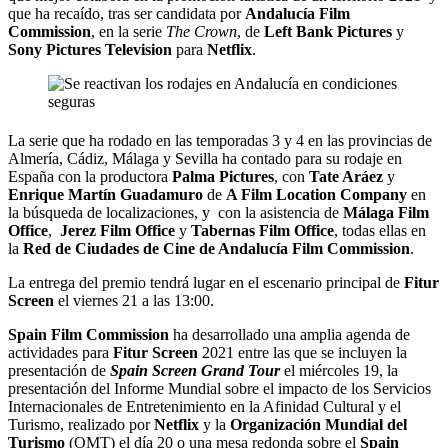
que ha recaído, tras ser candidata por
Andalucía Film
Commission
, en la serie
The Crown
, de
Left Bank Pictures
y
Sony Pictures Television
para
Netflix
.
La serie que ha rodado en las temporadas 3 y 4 en las provincias de
Almería, Cádiz, Málaga y Sevilla ha contado para su rodaje en
España con la productora
Palma Pictures
, con
Tate Aráez
y
Enrique Martín Guadamuro
de
A Film Location Company
en
la búsqueda de localizaciones, y con la asistencia de
Málaga Film
Office
,
Jerez Film Office
y
Tabernas Film Office
, todas ellas en
la
Red de Ciudades de Cine de Andalucía Film Commission
.
La entrega del premio tendrá lugar en el escenario principal de
Fitur
Screen
el viernes 21 a las 13:00.
Spain Film Commission
ha desarrollado una amplia agenda de
actividades para
Fitur Screen
2021 entre las que se incluyen la
presentación de
Spain Screen Grand Tour
el miércoles 19, la
presentación del Informe Mundial sobre el impacto de los Servicios
Internacionales de Entretenimiento en la Afinidad Cultural y el
Turismo, realizado por
Netflix
y la
Organización Mundial del
Turismo
(OMT) el día 20 o una mesa redonda sobre el
Spain