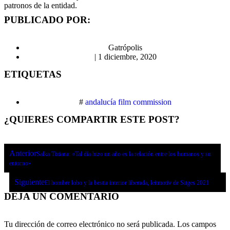
patronos de la entidad.
PUBLICADO POR:
Gatrópolis
|
1 diciembre, 2020
ETIQUETAS
#
andalucía film commission
¿QUIERES COMPARTIR ESTE POST?
Anterior
Salka Tiziana: «Tal día hizo un año es la relación entre los humanos y su
entorno»
Siguiente
El hombre lobo y la bestia interior liberada, leitmotiv de Sitges 2021
DEJA UN COMENTARIO
Tu dirección de correo electrónico no será publicada.
Los campos