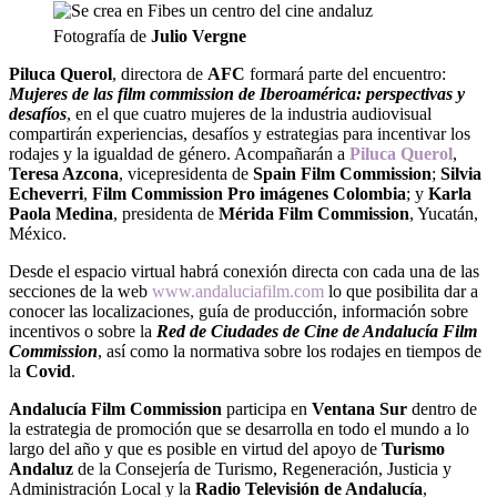
Fotografía de
Julio Vergne
Piluca Querol
, directora de
AFC
formará parte del encuentro:
Mujeres de las film commission de Iberoamérica: perspectivas y
desafíos
, en el que cuatro mujeres de la industria audiovisual
compartirán experiencias, desafíos y estrategias para incentivar los
rodajes y la igualdad de género. Acompañarán a
Piluca Querol
,
Teresa Azcona
, vicepresidenta de
Spain Film Commission
;
Silvia
Echeverri
,
Film Commission Pro imágenes Colombia
; y
Karla
Paola Medina
, presidenta de
Mérida Film Commission
, Yucatán,
México.
Desde el espacio virtual habrá conexión directa con cada una de las
secciones de la web
www.andaluciafilm.com
lo que posibilita dar a
conocer las localizaciones, guía de producción, información sobre
incentivos o sobre la
Red de Ciudades de Cine de Andalucía Film
Commission
, así como la normativa sobre los rodajes en tiempos de
la
Covid
.
Andalucía Film Commission
participa en
Ventana Sur
dentro de
la estrategia de promoción que se desarrolla en todo el mundo a lo
largo del año y que es posible en virtud del apoyo de
Turismo
Andaluz
de la Consejería de Turismo, Regeneración, Justicia y
Administración Local y la
Radio Televisión de Andalucía
,