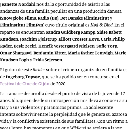
Jeanette Nordahl
nos da la oportunidad de asistir a las
andanzas de una familia peculiar en una producción danesa
(
Snowglobe Films
,
Radio (DR)
,
Det Danske Filminstitut
y
Filminstitut FilmFyn
) cuyo título original es
. En el
Kød & Blod
reparto se encuentran
Sandra Guldberg Kampp
,
Sidse Babett
Knudsen
,
Joachim Fjelstrup
,
Elliott Crosset Hove
,
Carla Philip
Røder
,
Besir Zeciri
,
Henrik Vestergaard Nielsen
,
Sofie Torp
,
Omar Shargawi
,
Benjamin Kitter
,
Maria Esther Lemvigh
,
Marie
Knudsen Fogh
y
Frida Sejersen
.
El guion de este
sobre el crimen organizado en familia es
thriller
de
Ingeborg Topsøe
, que se ha podido ver en concurso en el
Festival de Cine de Gijón
de 2020.
La trama se desarrolla desde el punto de vista de la joven de 17
años, Ida, quien desde su introspección nos lleva a conocer a su
tía y a sus violentos y paranoicos primos. La adolescente
intenta sobrevivir entre la perplejidad que le genera su azarosa
vida y la conflictiva existencia de sus familiares. Con un ritmo a
veces lento, hay momentos en que
se acelera a la vez
Wildland