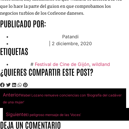
que lo hace la parte del guion en que comprobamos los
negocios turbios de los Corleone daneses.
PUBLICADO POR:
Patandi
|
2 diciembre, 2020
ETIQUETAS
#
Festival de Cine de Gijón
,
wildland
¿QUIERES COMPARTIR ESTE POST?
Anterior
Mabel Lozano remueve conciencias con ‘Biografía del cadáver
de una mujer’
Siguiente
El peligroso mensaje de las ‘Voces’
DEJA UN COMENTARIO