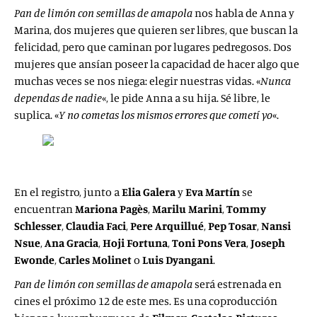
Pan de limón con semillas de amapola
nos habla de Anna y
Marina, dos mujeres que quieren ser libres, que buscan la
felicidad, pero que caminan por lugares pedregosos. Dos
mujeres que ansían poseer la capacidad de hacer algo que
muchas veces se nos niega: elegir nuestras vidas. «
Nunca
dependas de nadie
«, le pide Anna a su hija. Sé libre, le
suplica. «
Y no cometas los mismos errores que cometí yo
«.
En el registro, junto a
Elia Galera
y
Eva Martín
se
encuentran
Mariona Pagès
,
Marilu Marini
,
Tommy
Schlesser
,
Claudia Faci
,
Pere Arquillué
,
Pep Tosar
,
Nansi
Nsue
,
Ana Gracia
,
Hoji Fortuna
,
Toni Pons Vera
,
Joseph
Ewonde
,
Carles Molinet
o
Luis Dyangani
.
Pan de limón con semillas de amapola
será estrenada en
cines el próximo 12 de este mes. Es una coproducción