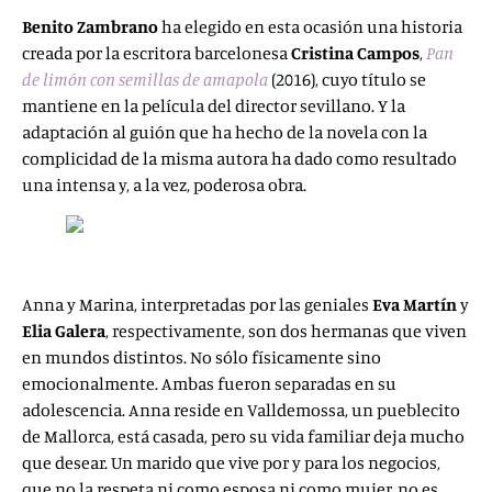
Benito Zambrano
ha elegido en esta ocasión una historia
creada por la escritora barcelonesa
Cristina Campos
,
Pan
de limón con semillas de amapola
(2016), cuyo título se
mantiene en la película del director sevillano. Y la
adaptación al guión que ha hecho de la novela con la
complicidad de la misma autora ha dado como resultado
una intensa y, a la vez, poderosa obra.
Anna y Marina, interpretadas por las geniales
Eva
Martín
y
Elia Galera
, respectivamente, son dos hermanas que viven
en mundos distintos. No sólo físicamente sino
emocionalmente. Ambas fueron separadas en su
adolescencia. Anna reside en Valldemossa, un pueblecito
de Mallorca, está casada, pero su vida familiar deja mucho
que desear. Un marido que vive por y para los negocios,
que no la respeta ni como esposa ni como mujer, no es