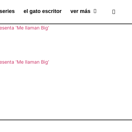
series
el gato escritor
ver más