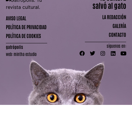
salvó al gato
LA REDACCIÓN
AVISO LEGAL
GALERÍA
POLÍTICA DE PRIVACIDAD
CONTACTO
POLÍTICA DE COOKIES
síguenos en:
gatrópolis
web:
mintha estudio