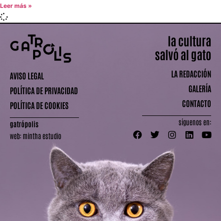
Leer más »
la cultura
salvó al gato
LA REDACCIÓN
AVISO LEGAL
GALERÍA
POLÍTICA DE PRIVACIDAD
CONTACTO
POLÍTICA DE COOKIES
síguenos en:
gatrópolis
web:
mintha estudio