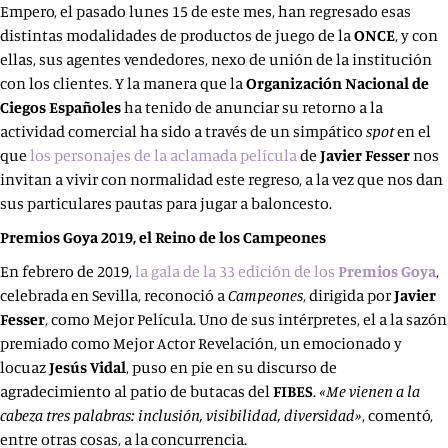
Empero, el pasado lunes 15 de este mes, han regresado esas
distintas modalidades de productos de juego de la
ONCE
, y con
ellas, sus agentes vendedores, nexo de unión de la institución
con los clientes. Y la manera que la
Organización Nacional de
Ciegos Españoles
ha tenido de anunciar su retorno a la
actividad comercial ha sido a través de un simpático
spot
en el
que
los personajes de la aclamada película
de
Javier Fesser
nos
invitan a vivir con normalidad este regreso, a la vez que nos dan
sus particulares pautas para jugar a baloncesto.
Premios Goya 2019, el Reino de los Campeones
En febrero de 2019,
la gala de la 33 edición de los
Premios Goya
,
celebrada en Sevilla, reconoció a
Campeones
, dirigida por
Javier
Fesser
, como Mejor Película. Uno de sus intérpretes, el a la sazón
premiado como Mejor Actor Revelación, un emocionado y
locuaz
Jesús Vidal
, puso en pie en su discurso de
agradecimiento al patio de butacas del
FIBES
.
«Me vienen a la
cabeza tres palabras: inclusión, visibilidad, diversidad»
, comentó,
entre otras cosas, a la concurrencia.