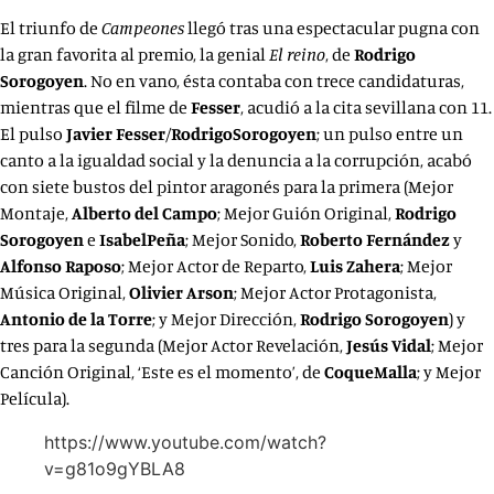
El triunfo de
Campeones
llegó tras una espectacular pugna con
la gran favorita al premio, la genial
El reino
, de
Rodrigo
Sorogoyen
. No en vano, ésta contaba con trece candidaturas,
mientras que el filme de
Fesser
, acudió a la cita sevillana con 11.
El pulso
Javier Fesser
/
RodrigoSorogoyen
; un pulso entre un
canto a la igualdad social y la denuncia a la corrupción, acabó
con siete bustos del pintor aragonés para la primera (Mejor
Montaje,
Alberto del Campo
; Mejor Guión Original,
Rodrigo
Sorogoyen
e
IsabelPeña
; Mejor Sonido,
Roberto Fernández
y
Alfonso Raposo
; Mejor Actor de Reparto,
Luis Zahera
; Mejor
Música Original,
Olivier Arson
; Mejor Actor Protagonista,
Antonio de la Torre
; y Mejor Dirección,
Rodrigo Sorogoyen
) y
tres para la segunda (Mejor Actor Revelación,
Jesús Vidal
; Mejor
Canción Original, ‘Este es el momento’, de
CoqueMalla
; y Mejor
Película).
https://www.youtube.com/watch?
v=g81o9gYBLA8