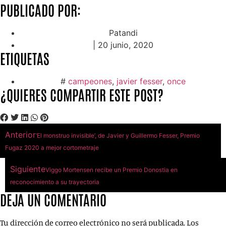
PUBLICADO POR:
Patandi
|
20 junio, 2020
ETIQUETAS
#
campeones
,
javier fesser
,
once
¿QUIERES COMPARTIR ESTE POST?
Anterior
‘El monstruo invisible’, de Javier y Guillermo Fesser, Premio
Fugaz 2020 a mejor cortometraje
Siguiente
Viggo Mortensen recibe un Premio Donostia en
reconocimiento a su trayectoria
DEJA UN COMENTARIO
Tu dirección de correo electrónico no será publicada.
Los