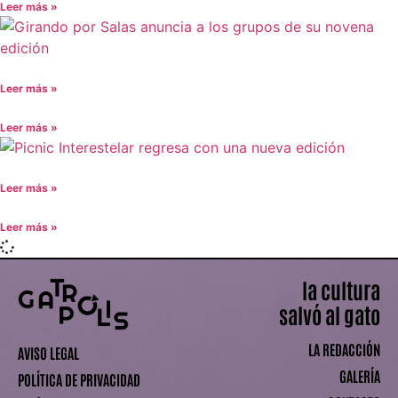
Leer más »
Leer más »
Leer más »
Leer más »
Leer más »
la cultura
salvó al gato
LA REDACCIÓN
AVISO LEGAL
GALERÍA
POLÍTICA DE PRIVACIDAD