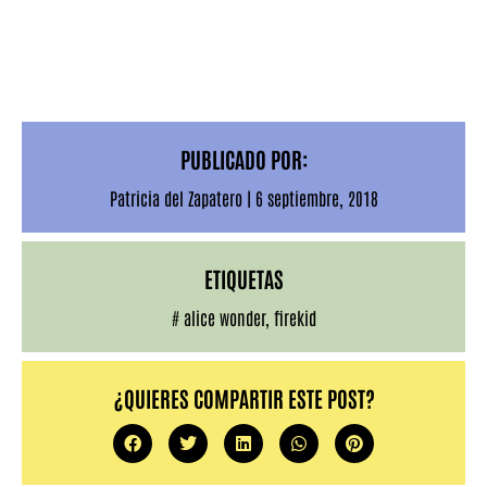
I don´t know how
Fire in my hands
Too Mad
Who do you think I am
Bajo la piel
PUBLICADO POR:
Patricia del Zapatero
|
6 septiembre, 2018
ETIQUETAS
#
alice wonder
,
firekid
¿QUIERES COMPARTIR ESTE POST?