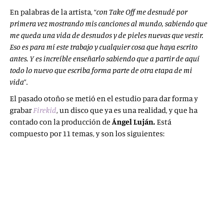
En palabras de la artista,
“
con Take Off me desnudé por
primera vez mostrando mis canciones al mundo, sabiendo que
me queda una vida de desnudos y de pieles nuevas que vestir.
Eso es para mí este trabajo y cualquier cosa que haya escrito
antes. Y es increíble enseñarlo sabiendo que a partir de aquí
todo lo nuevo que escriba forma parte de otra etapa de mi
vida
”.
El pasado otoño se metió en el estudio para dar forma y
grabar
Firekid
, un disco que ya es una realidad, y que ha
contado con la producción de
Ángel Luján.
Está
compuesto por 11 temas, y son los siguientes:
Wash over
Clean up the mess
High tree city
Playgame
Strategy
The world is changing me