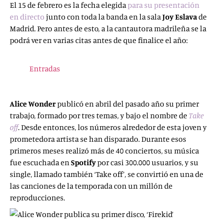
El 15 de febrero es la fecha elegida
para su presentación
en directo
junto con toda la banda en la sala
Joy Eslava
de
Madrid. Pero antes de esto, a la cantautora madrileña se la
podrá ver en varias citas antes de que finalice el año:
19 de septiembre
: Burgos – Festival Tribu –
Entradas
.
8 de noviembre
: Bilbao – Más Músicas.
13 de diciembre
: Barcelona – Más Músicas.
Alice Wonder
publicó en abril del pasado año su primer
trabajo, formado por tres temas, y bajo el nombre de
Take
off
. Desde entonces, los números alrededor de esta joven y
prometedora artista se han disparado. Durante esos
primeros meses realizó más de 40 conciertos, su música
fue escuchada en
Spotify
por casi 300.000 usuarios, y su
single, llamado también ‘Take off’, se convirtió en una de
las canciones de la temporada con un millón de
reproducciones.