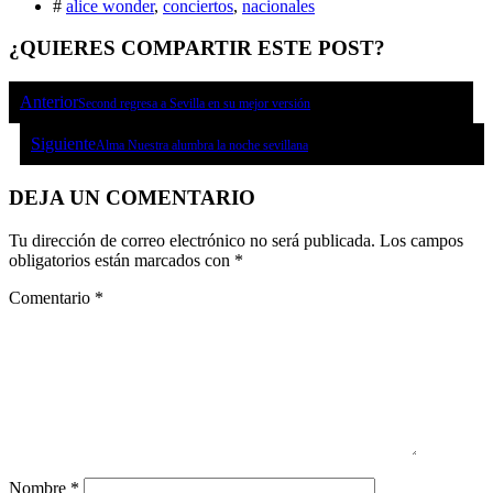
#
alice wonder
,
conciertos
,
nacionales
¿QUIERES COMPARTIR ESTE POST?
Anterior
Second regresa a Sevilla en su mejor versión
Siguiente
Alma Nuestra alumbra la noche sevillana
DEJA UN COMENTARIO
Tu dirección de correo electrónico no será publicada.
Los campos
obligatorios están marcados con
*
Comentario
*
Nombre
*