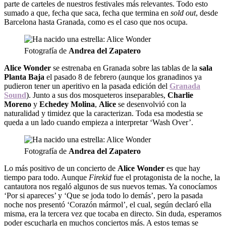
parte de carteles de nuestros festivales más relevantes. Todo esto
sumado a que, fecha que saca, fecha que termina en
sold out
, desde
Barcelona hasta Granada, como es el caso que nos ocupa.
Fotografía de
Andrea del Zapatero
Alice Wonder
se estrenaba en Granada sobre las tablas de la
sala
Planta Baja
el pasado 8 de febrero (aunque los granadinos ya
pudieron tener un aperitivo en la pasada edición del
Granada
Sound
). Junto a sus dos mosqueteros inseparables,
Charlie
Moreno
y
Echedey Molina
,
Alice
se desenvolvió con la
naturalidad y timidez que la caracterizan. Toda esa modestia se
queda a un lado cuando empieza a interpretar ‘Wash Over’.
Fotografía de
Andrea del Zapatero
Lo más positivo de un concierto de
Alice Wonder
es que hay
tiempo para todo. Aunque
Firekid
fue el protagonista de la noche, la
cantautora nos regaló algunos de sus nuevos temas. Ya conocíamos
‘Por si apareces’ y ‘Que se joda todo lo demás’, pero la pasada
noche nos presentó ‘Corazón mármol’, el cual, según declaró ella
misma, era la tercera vez que tocaba en directo. Sin duda, esperamos
poder escucharla en muchos conciertos más. A estos temas se