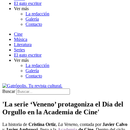
El gato escritor
Ver más
La redacción
Galería
Contacto
Cine
Música
Literatura
Series
El gato escritor
Ver más
La redacción
Galería
Contacto
Buscar
'La serie ‘Veneno’ protagoniza el Día del
Orgullo en la Academia de Cine'
La historia de
Cristina Ortiz
,
La Veneno
, contada por
Javier Calvo
y
Javier Ambrossi
, llega a la
Academia
de Cine
. Dentro del ciclo