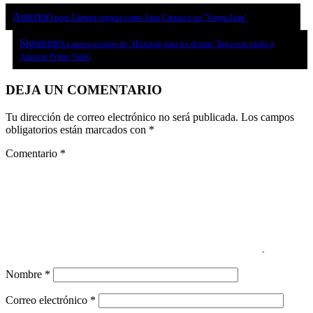
Anterior
Javier Cámara regresa como Juan Carrasco en ‘Venga Juan’
Siguiente
La nueva versión de ‘Historias para no dormir’ llega este otoño a
Amazon Prime Video
DEJA UN COMENTARIO
Tu dirección de correo electrónico no será publicada.
Los campos
obligatorios están marcados con
*
Comentario
*
Nombre
*
Correo electrónico
*