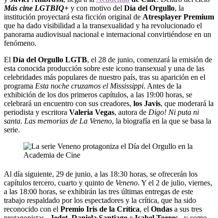
Más cine LGTBIQ+
y con motivo del
Día del Orgullo
, la
institución proyectará esta ficción original de
Atresplayer Premium
que ha dado visibilidad a la transexualidad y ha revolucionado el
panorama audiovisual nacional e internacional convirtiéndose en un
fenómeno.
El
Día del Orgullo LGTB
, el 28 de junio, comenzará la emisión de
esta conocida producción sobre este icono transexual y una de las
celebridades más populares de nuestro país, tras su aparición en el
programa
Esta noche cruzamos el Mississippi
. Antes de la
exhibición de los dos primeros capítulos, a las 19:00 horas, se
celebrará un encuentro con sus creadores,
los Javis
, que moderará la
periodista y escritora
Valeria Vegas
, autora de
Digo! Ni puta ni
santa. Las memorias de La Veneno
, la biografía en la que se basa la
serie.
Al día siguiente, 29 de junio, a las 18:30 horas, se ofrecerán los
capítulos tercero, cuarto y quinto de
Veneno
. Y el 2 de julio, viernes,
a las 18:00 horas, se exhibirán las tres últimas entregas de este
trabajo respaldado por los espectadores y la crítica, que ha sido
reconocido con el
Premio Iris de la Crítica
, el
Ondas
a sus tres
protagonistas –
Jedet
,
Daniela Santiago
e
Isabel Torres
– y como