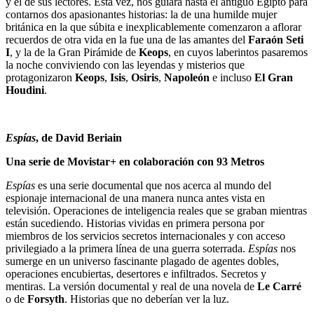
y el de sus lectores. Esta vez, nos guiará hasta el antiguo Egipto para
contarnos dos apasionantes historias: la de una humilde mujer
británica en la que súbita e inexplicablemente comenzaron a aflorar
recuerdos de otra vida en la fue una de las amantes del
Faraón Seti
I
, y la de la Gran Pirámide de
Keops
, en cuyos laberintos pasaremos
la noche conviviendo con las leyendas y misterios que
protagonizaron
Keops
,
Isis
,
Osiris
,
Napoleón
e incluso
El Gran
Houdini
.
Espías
, de David Beriain
Una serie de Movistar+ en colaboración con 93 Metros
Espías
es una serie documental que nos acerca al mundo del
espionaje internacional de una manera nunca antes vista en
televisión. Operaciones de inteligencia reales que se graban mientras
están sucediendo. Historias vividas en primera persona por
miembros de los servicios secretos internacionales y con acceso
privilegiado a la primera línea de una guerra soterrada.
Espías
nos
sumerge en un universo fascinante plagado de agentes dobles,
operaciones encubiertas, desertores e infiltrados. Secretos y
mentiras. La versión documental y real de una novela de
Le Carré
o de
Forsyth
. Historias que no deberían ver la luz.