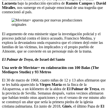
Lacuesta
bajo la producción ejecutiva de
Ramón Campos
y
David
Miralles
, nos sumerge en el paisaje emocional de una tragedia que
conmocionó al país.
El argumento de esta miniserie sigue la investigación policial y el
proceso judicial contra el único acusado, Francisco Medina, y
explora la devastadora onda expansiva que el crimen dejó entre las
familias de las víctimas, los implicados y el propio pueblo de
Almonte, que se convierte en un personaje más de la trama.
El Palmar de Troya
, de Israel del Santo
Una serie de Movistar+ en colaboración con 100 Balas (The
Mediapro Studio) y 93 Metros
El 30 de marzo de 1968, cuatro niñas de 12 y 13 años afirmaron que
se les había aparecido la
Virgen María
en la finca de la
Alcaparrosa, a un kilómetro de la aldea de
El Palmar de Troya
, en
la provincia de Sevilla. Semanas después, varios vecinos afirmaron
que habían tenido otras apariciones y en el verano de ese mismo año
se construyó un altar que sería la primera piedra de la iglesia
cristiana palmariana. En junio de 2018,
Ginés
, el último Papa de
El