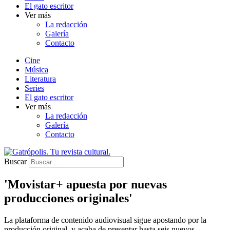
El gato escritor
Ver más
La redacción
Galería
Contacto
Cine
Música
Literatura
Series
El gato escritor
Ver más
La redacción
Galería
Contacto
Buscar
'Movistar+ apuesta por nuevas
producciones originales'
La plataforma de contenido audiovisual sigue apostando por la
producción original, y acaba de presentar hasta seis nuevos