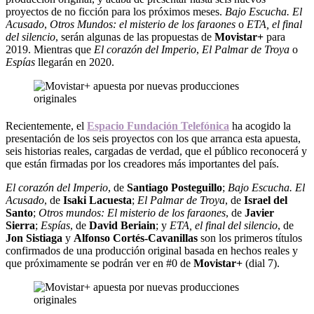
proyectos de no ficción para los próximos meses.
Bajo Escucha. El
Acusado
,
Otros Mundos: el misterio de los faraones
o
ETA, el final
del silencio
, serán algunas de las propuestas de
Movistar+
para
2019. Mientras que
El corazón del Imperio
,
El Palmar de Troya
o
Espías
llegarán en 2020.
Recientemente, el
Espacio Fundación Telefónica
ha acogido la
presentación de los seis proyectos con los que arranca esta apuesta,
seis historias reales, cargadas de verdad, que el público reconocerá y
que están firmadas por los creadores más importantes del país.
El corazón del Imperio
, de
Santiago Posteguillo
;
Bajo Escucha. El
Acusado
, de
Isaki Lacuesta
;
El Palmar de Troya
, de
Israel del
Santo
;
Otros mundos: El misterio de los faraones
, de
Javier
Sierra
;
Espías
, de
David Beriain
; y
ETA, el final del silencio
, de
Jon Sistiaga
y
Alfonso Cortés-Cavanillas
son los primeros títulos
confirmados de una producción original basada en hechos reales y
que próximamente se podrán ver en #0 de
Movistar+
(dial 7).