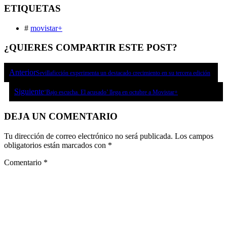
ETIQUETAS
#
movistar+
¿QUIERES COMPARTIR ESTE POST?
Anterior
Sevillaficción experimenta un destacado crecimiento en su tercera edición
Siguiente
‘Bajo escucha. El acusado’ llega en octubre a Movistar+
DEJA UN COMENTARIO
Tu dirección de correo electrónico no será publicada.
Los campos
obligatorios están marcados con
*
Comentario
*