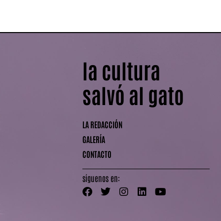
la cultura
salvó al gato
LA REDACCIÓN
GALERÍA
CONTACTO
síguenos en: