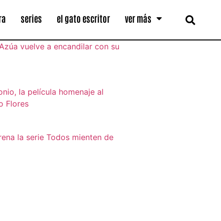
ra
series
el gato escritor
ver más