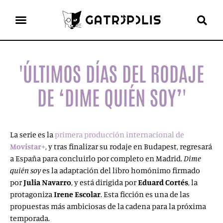
el gato escritor
ver más
'ÚLTIMOS DÍAS DEL RODAJE
DE ‘DIME QUIÉN SOY’'
La serie es la
primera producción internacional de
Movistar+
, y tras finalizar su rodaje en Budapest, regresará
a España para concluirlo por completo en Madrid.
Dime
quién soy
es la adaptación del libro homónimo firmado
por
Julia Navarro
, y está dirigida por
Eduard Cortés
, la
protagoniza
Irene Escolar
. Esta ficción es una de las
propuestas más ambiciosas de la cadena para la próxima
temporada.