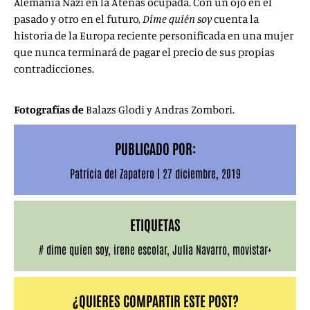
Alemania Nazi en la Atenas ocupada. Con un ojo en el
pasado y otro en el futuro,
Dime quién soy
cuenta la
historia de la Europa reciente personificada en una mujer
que nunca terminará de pagar el precio de sus propias
contradicciones.
Fotografías de
Balazs Glodi y Andras Zombori.
PUBLICADO POR:
Patricia del Zapatero
|
27 diciembre, 2019
ETIQUETAS
#
dime quien soy
,
irene escolar
,
Julia Navarro
,
movistar+
¿QUIERES COMPARTIR ESTE POST?