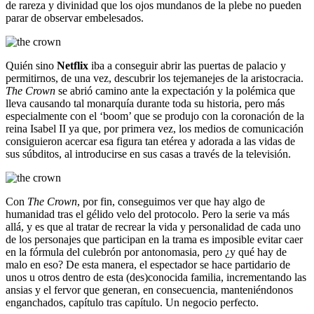
de rareza y divinidad que los ojos mundanos de la plebe no pueden
parar de observar embelesados.
Quién sino
Netflix
iba a conseguir abrir las puertas de palacio y
permitirnos, de una vez, descubrir los tejemanejes de la aristocracia.
The Crown
se abrió camino ante la expectación y la polémica que
lleva causando tal monarquía durante toda su historia, pero más
especialmente con el ‘boom’ que se produjo con la coronación de la
reina Isabel II ya que, por primera vez, los medios de comunicación
consiguieron acercar esa figura tan etérea y adorada a las vidas de
sus súbditos, al introducirse en sus casas a través de la televisión.
Con
The Crown
, por fin, conseguimos ver que hay algo de
humanidad tras el gélido velo del protocolo. Pero la serie va más
allá, y es que al tratar de recrear la vida y personalidad de cada uno
de los personajes que participan en la trama es imposible evitar caer
en la fórmula del culebrón por antonomasia, pero ¿y qué hay de
malo en eso? De esta manera, el espectador se hace partidario de
unos u otros dentro de esta (des)conocida familia, incrementando las
ansias y el fervor que generan, en consecuencia, manteniéndonos
enganchados, capítulo tras capítulo. Un negocio perfecto.