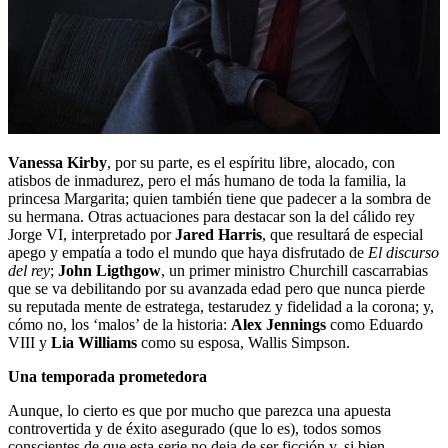
Vanessa Kirby
, por su parte, es el espíritu libre, alocado, con
atisbos de inmadurez, pero el más humano de toda la familia, la
princesa Margarita; quien también tiene que padecer a la sombra de
su hermana. Otras actuaciones para destacar son la del cálido rey
Jorge VI, interpretado por
Jared Harris
, que resultará de especial
apego y empatía a todo el mundo que haya disfrutado de
El discurso
del rey
;
John Ligthgow
, un primer ministro Churchill cascarrabias
que se va debilitando por su avanzada edad pero que nunca pierde
su reputada mente de estratega, testarudez y fidelidad a la corona; y,
cómo no, los ‘malos’ de la historia:
Alex Jennings
como Eduardo
VIII y
Lia Williams
como su esposa, Wallis Simpson.
Una temporada prometedora
Aunque, lo cierto es que por mucho que parezca una apuesta
controvertida y de éxito asegurado (que lo es), todos somos
conscientes de que esta serie no deja de ser ficción y, si bien