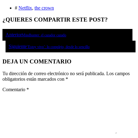
#
Netflix
,
the crown
¿QUIERES COMPARTIR ESTE POST?
Anterior
Mindhunter: el cazador cazado
Siguiente
‘Estoy vivo’: lo complejo, desde lo sencillo
DEJA UN COMENTARIO
Tu dirección de correo electrónico no será publicada.
Los campos
obligatorios están marcados con
*
Comentario
*