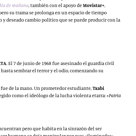
 día de mañana
, también con el apoyo de
Movistar+
,
, pero su trama se prolonga en un espacio de tiempo
do y deseado cambio político que se puede producir con la
ETA
. El 7 de junio de 1968 fue asesinado el guardia civil
, hasta sembrar el terror y el odio, comenzando su
s fue de la mano. Un prometedor estudiante,
Txabi
egido como el ideólogo de la lucha violenta etarra:
«Patria
ncuentran pero que habita en la sinrazón del ser
el ser humano se deja manipular por esos «iluminados»