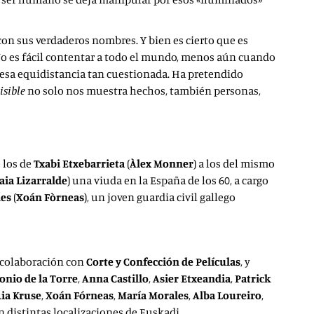
on sus verdaderos nombres. Y bien es cierto que es
No es fácil contentar a todo el mundo, menos aún cuando
esa equidistancia tan cuestionada. Ha pretendido
isible
no solo nos muestra hechos, también personas,
 los de
Txabi Etxebarrieta
(
Àlex Monner
) a los del mismo
ia Lizarralde
) una viuda en la España de los 60, a cargo
nes
(
Xoán Fòrneas
), un joven guardia civil gallego
n colaboración con
Corte y
Confección de Películas
, y
onio de la Torre
,
Anna Castillo
,
Asier
Etxeandia
,
Patrick
ia Kruse
,
Xoán Fórneas
,
María
Morales
,
Alba Loureiro
,
 distintas localizaciones de Euskadi.