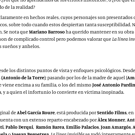
o de la realidad?
claramente en hechos reales, cuyos personajes son presentados c
os, sobre todo cuando estos despiertan tanta susceptibilidad. 
ón. Se nota que
Mariano Barroso
ha querido mantener en su obra 
s son de complicado control pero podemos valorar que
La línea inv
us sueños y anhelos.
esde los distintos puntos de vista y enfoques psicológicos. Desde
(Antonio de la Torre
); pasando por los de la madre de aquel (
Ama
 le viene encima a su familia, o los del mismo
José Antonio Pardi
a, y a quien el infortunio lo convierte en víctima inopinada.
ginal de
Abel García Roure
, está producida por
Sentido Films
, e
uenta con un extenso reparto encabezado por
Àlex Monner
,
Ant
ti
,
Pablo
Derqui
,
Ramón Barea
,
Emilio Palacios
,
Joan
Amargós
,
A
uela
o
Josean Begoetxea
.
La línea invisible
se rodó íntegramente en