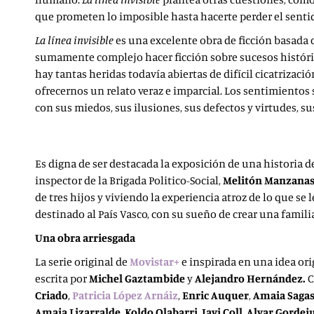
que prometen lo imposible hasta hacerte perder el sentid
La línea invisible
es una excelente obra de ficción basada 
sumamente complejo hacer ficción sobre sucesos históric
hay tantas heridas todavía abiertas de difícil cicatrizaci
ofrecernos un relato veraz e imparcial. Los sentimiento
con sus miedos, sus ilusiones, sus defectos y virtudes, s
Es digna de ser destacada la exposición de una historia d
inspector de la Brigada Politico-Social,
Melitón Manzanas 
de tres hijos y viviendo la experiencia atroz de lo que se
destinado al País Vasco, con su sueño de crear una famili
Una obra arriesgada
La serie original de
Movistar+
e inspirada en una idea ori
escrita por
Michel
Gaztambide
y
Alejandro Hernández.
C
Criado
,
Patricia López Arnáiz
,
Enric Auquer
,
Amaia Sagas
Amaia Lizarralde
,
Koldo Olabarri
,
Javi Coll
,
Alvar Gordej