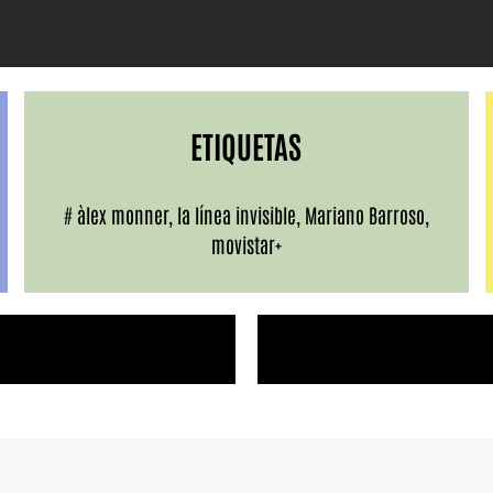
ETIQUETAS
#
àlex monner
,
la línea invisible
,
Mariano Barroso
,
movistar+