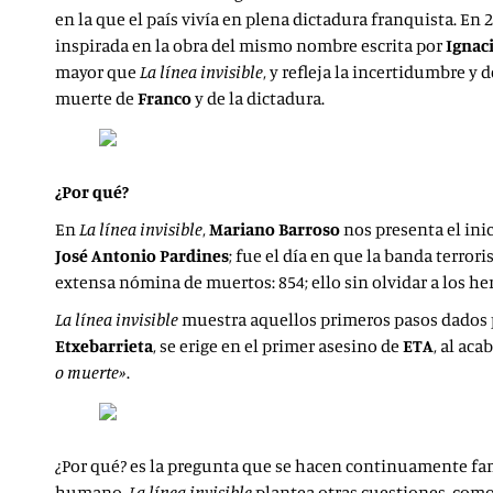
en la que el país vivía en plena dictadura franquista. En 
inspirada en la obra del mismo nombre escrita por
Ignac
mayor que
La línea invisible
, y refleja la incertidumbre 
muerte de
Franco
y de la dictadura.
¿Por qué?
En
La línea invisible
,
Mariano Barroso
nos presenta el ini
José
Antonio Pardines
; fue el día en que la banda terro
extensa nómina de muertos: 854; ello sin olvidar a los he
La línea invisible
muestra aquellos primeros pasos dados po
Etxebarrieta
, se erige en el primer asesino de
ETA
, al aca
o muerte»
.
¿Por qué? es la pregunta que se hacen continuamente fam
humano.
La línea invisible
plantea otras cuestiones, como