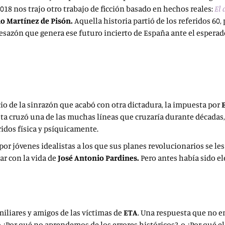
2018 nos trajo otro trabajo de ficción basado en hechos reales:
El
io Martínez de Pisón.
Aquella historia partió de los referidos 60
y desazón que genera ese futuro incierto de España ante el espera
cio de la sinrazón que acabó con otra dictadura, la impuesta por
rista cruzó una de las muchas líneas que cruzaría durante décadas
ridos física y psíquicamente.
r jóvenes idealistas a los que sus planes revolucionarios se le
bar con la vida de
José
Antonio Pardines.
Pero antes había sido el
iliares y amigos de las víctimas de
ETA
. Una respuesta que no e
 ¿Por qué no aprendemos de los errores históricos?, o ¿Por qué 