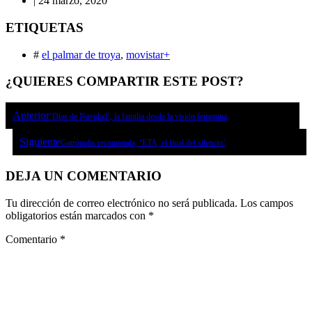
|
24 marzo, 2020
ETIQUETAS
#
el palmar de troya
,
movistar+
¿QUIERES COMPARTIR ESTE POST?
Anterior
‘Días de Navidad’, la familia desde la visión femenina
Siguiente
Gatrópolis recomienda, ‘ETA, el final del silencio’
DEJA UN COMENTARIO
Tu dirección de correo electrónico no será publicada.
Los campos
obligatorios están marcados con
*
Comentario
*