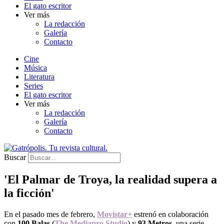
El gato escritor
Ver más
La redacción
Galería
Contacto
Cine
Música
Literatura
Series
El gato escritor
Ver más
La redacción
Galería
Contacto
Buscar
'El Palmar de Troya, la realidad supera a
la ficción'
En el pasado mes de febrero,
Movistar+
estrenó en colaboración
con
100 Balas
(
The Mediapro
Studio
) y
93 Metros
, una serie