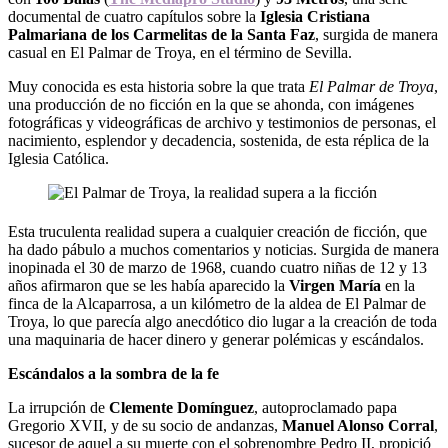
documental de cuatro capítulos sobre la
Iglesia Cristiana
Palmariana de los Carmelitas de la Santa Faz
, surgida de manera
casual en El Palmar de Troya, en el término de Sevilla.
Muy conocida es esta historia sobre la que trata
El Palmar de Troya
,
una producción de no ficción en la que se ahonda, con imágenes
fotográficas y videográficas de archivo y testimonios de personas, el
nacimiento, esplendor y decadencia, sostenida, de esta réplica de la
Iglesia Católica.
Esta truculenta realidad supera a cualquier creación de ficción, que
ha dado pábulo a muchos comentarios y noticias. Surgida de manera
inopinada el 30 de marzo de 1968, cuando cuatro niñas de 12 y 13
años afirmaron que se les había aparecido la
Virgen María
en la
finca de la Alcaparrosa, a un kilómetro de la aldea de El Palmar de
Troya, lo que parecía algo anecdótico dio lugar a la creación de toda
una maquinaria de hacer dinero y generar polémicas y escándalos.
Escándalos a la sombra de la fe
La irrupción de
Clemente Domínguez
, autoproclamado papa
Gregorio XVII, y de su socio de andanzas,
Manuel Alonso Corral
,
sucesor de aquel a su muerte con el sobrenombre Pedro II, propició