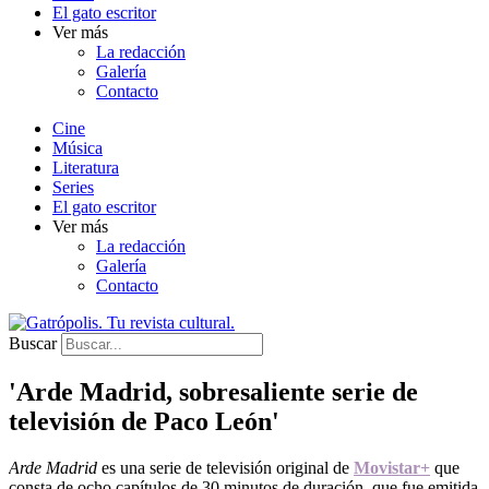
El gato escritor
Ver más
La redacción
Galería
Contacto
Cine
Música
Literatura
Series
El gato escritor
Ver más
La redacción
Galería
Contacto
Buscar
'Arde Madrid, sobresaliente serie de
televisión de Paco León'
Arde Madrid
es una serie de televisión original de
Movistar+
que
consta de ocho capítulos de 30 minutos de duración, que fue emitida