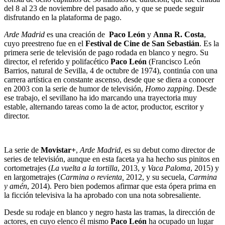
del 8 al 23 de noviembre del pasado año, y que se puede seguir
disfrutando en la plataforma de pago.
Arde Madrid
es una creación de
Paco León
y
Anna R. Costa
,
cuyo preestreno fue en el
Festival de Cine de San Sebastián
. Es la
primera serie de televisión de pago rodada en blanco y negro. Su
director, el referido y polifacético
Paco León
(Francisco León
Barrios, natural de Sevilla, 4 de octubre de 1974), continúa con una
carrera artística en constante ascenso, desde que se diera a conocer
en 2003 con la serie de humor de televisión,
Homo zapping
. Desde
ese trabajo, el sevillano ha ido marcando una trayectoria muy
estable, alternando tareas como la de actor, productor, escritor y
director.
La serie de
Movistar+
,
Arde Madrid
, es su debut como director de
series de televisión, aunque en esta faceta ya ha hecho sus pinitos en
cortometrajes (
La vuelta a la tortilla
, 2013, y
Vaca
Paloma
, 2015) y
en largometrajes (
Carmina o
revienta,
2012, y su secuela,
Carmina
y amén
, 2014). Pero bien podemos afirmar que esta ópera prima en
la ficción televisiva la ha aprobado con una nota sobresaliente.
Desde su rodaje en blanco y negro hasta las tramas, la dirección de
actores, en cuyo elenco él mismo
Paco León
ha ocupado un lugar