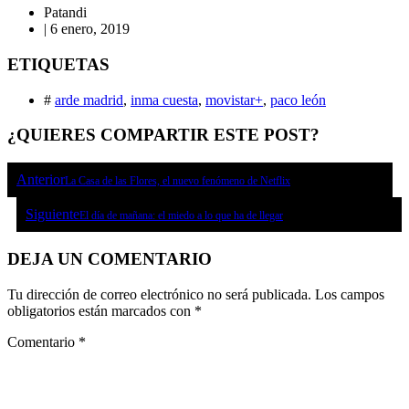
Patandi
|
6 enero, 2019
ETIQUETAS
#
arde madrid
,
inma cuesta
,
movistar+
,
paco león
¿QUIERES COMPARTIR ESTE POST?
Anterior
La Casa de las Flores, el nuevo fenómeno de Netflix
Siguiente
El día de mañana: el miedo a lo que ha de llegar
DEJA UN COMENTARIO
Tu dirección de correo electrónico no será publicada.
Los campos
obligatorios están marcados con
*
Comentario
*