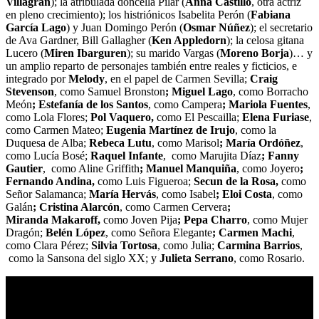
Villagrán
); la atribulada doncella Pilar (
Anna Castillo
, otra actriz
en pleno crecimiento); los histriónicos Isabelita Perón (
Fabiana
García Lago
) y Juan Domingo Perón (
Osmar Núñez
); el secretario
de Ava Gardner, Bill Gallagher (
Ken Appledorn
); la celosa gitana
Lucero (
Miren Ibarguren
); su marido Vargas (
Moreno Borja
)… y
un amplio reparto de personajes también entre reales y ficticios, e
integrado por
Melody
, en el papel de
Carmen Sevilla;
Craig
Stevenson
, como
Samuel Bronston
; Miguel Lago
,
como Borracho
Meón
; Estefanía de los Santos
,
como Campera
; Mariola Fuentes
,
como Lola Flores;
Pol Vaquero,
como El Pescailla;
Elena Furiase
,
como Carmen
Mateo;
Eugenia Martínez de Irujo
, como
la
Duquesa de Alba;
Rebeca Lutu
, como Marisol
;
María Ordóñez
,
como Lucía Bosé;
Raquel Infante
,
como Marujita Díaz
; Fanny
Gautier
,
como Aline Griffith
; Manuel Manquiña
,
como
Joyero
;
Fernando Andina,
como Luis Figueroa;
Secun de la Rosa,
como
Señor Salamanca;
María Hervás
,
como Isabel
; Eloi Costa
,
como
Galán
; Cristina Alarcón
, como Carmen Cervera
;
Miranda Makaroff,
como Joven Pija
; Pepa Charro
,
como Mujer
Dragón;
Belén López
, como
Señora Elegante
; Carmen Machi
,
como Clara
Pérez;
Silvia Tortosa
, como Julia;
Carmina Barrios
,
como la Sansona del siglo XX;
y
Julieta Serrano
,
como Rosario.