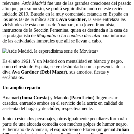
relevante,
Arde Madrid
fue una de las grandes creaciones del pasado
año que, por supuesto, se podrá seguir disfrutando en este recién
iniciado 2019. Basada en la muy comentada estancia en España en
los años 60 de la mítica actriz
Ava Gardner
, la serie entrelaza las
vicisitudes de esta con las de Anamari, una joven franquista,
instructora de la Sección Femenina, quien es destinada a la casa de
la protagonista de
Mogambo
o
La condesa
descalza
para informar
de las actividades inmorales que allí se llevan a cabo.
Es el año 1961. Y un Madrid con mentalidad en blanco y negro,
como el resto de España, se ve desbordado con la presencia de la
diva
Ava Gardner
(
Debi Mazar
), sus amoríos, fiestas y
escándalos.
Un amplio reparto
Anamari (
Inma Cuesta
) y Manolo (
Paco León
) fingen estar
casados, entrando ambos en el servicio de la actriz en calidad de
asistenta del hogar y de chófer, respectivamente.
Junto a estos dos personajes, otros igualmente peculiares formarán
parte de una alocada comedia con muchos golpes de humor negro.
El hermano de Anamari, el esquizofrénico Floren (un genial
Julián