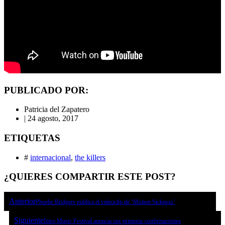
PUBLICADO POR:
Patricia del Zapatero
|
24 agosto, 2017
ETIQUETAS
#
internacional
,
the killers
¿QUIERES COMPARTIR ESTE POST?
Anterior
Phoebe Bridgers publica el videoclip de ‘Motion Sickness’
Siguiente
Intro Music Festival anuncia sus primeras confirmaciones