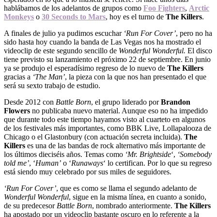
hablábamos de los adelantos de grupos como
Foo Fighters
,
Arctic
Monkeys
o
30 Seconds to Mars
, hoy es el turno de
The Killers
.
A finales de julio ya pudimos escuchar
‘Run For Cover’
, pero no ha
sido hasta hoy cuando la banda de Las Vegas nos ha mostrado el
videoclip de este segundo sencillo de
Wonderful Wonderful.
El disco
tiene previsto su lanzamiento el próximo 22 de septiembre. En junio
ya se produjo el esperadísimo regreso de lo nuevo de
The Killers
gracias a
‘The Man’
, la pieza con la que nos han presentado el que
será su sexto trabajo de estudio.
Desde 2012 con
Battle Born
, el grupo liderado por
Brandon
Flowers
no publicaba nuevo material. Aunque eso no ha impedido
que durante todo este tiempo hayamos visto al cuarteto en algunos
de los festivales más importantes, como BBK Live, Lollapalooza de
Chicago o el Glastonbury (con actuación secreta incluida).
The
Killers
es una de las bandas de rock alternativo más importante de
los últimos dieciséis años. Temas como
‘Mr. Brightside
‘,
‘Somebody
told me’
, ‘
Human’
o ‘
Runaways
‘ lo certifican. Por lo que su regreso
está siendo muy celebrado por sus miles de seguidores.
‘Run For Cover’
, que es como se llama el segundo adelanto de
Wonderful Wonderful
, sigue en la misma línea, en cuanto a sonido,
de su predecesor
Battle Born
, nombrado anteriormente.
The Killers
ha apostado por un videoclip bastante oscuro en lo referente a la