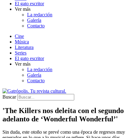
El gato escritor
Ver más
La redacción
Galería
Contacto
Cine
Música
Literatura
Series
El gato escritor
Ver más
La redacción
Galería
Contacto
Buscar
'The Killers nos deleita con el segundo
adelanto de ‘Wonderful Wonderful’'
Sin duda, este otoño se prevé como una época de regresos muy
esperados en lo que a lo musical se refiere. Si hace unos días