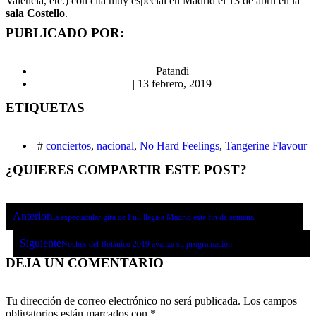
Valencia, etc.) con cita muy especial en Madrid el 13 de abril en la
sala Costello
.
PUBLICADO POR:
Patandi
|
13 febrero, 2019
ETIQUETAS
#
conciertos
,
nacional
,
No Hard Feelings
,
Tangerine Flavour
¿QUIERES COMPARTIR ESTE POST?
Anterior
La espectacular gira de Full llega a Madrid este fin de semana
Siguiente
Noches del Botánico 2019 avanza su programación
DEJA UN COMENTARIO
Tu dirección de correo electrónico no será publicada.
Los campos
obligatorios están marcados con
*