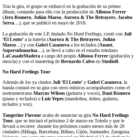
Tras la gira, el grupo se embarcó en la grabación de su primer
álbum, contando para ello con la producción de
Alfonso Ferrer
(
Jero Romero
,
Julián Maeso
,
Aurora & The
Betrayers
,
Jacobo
Serra
…), que se publicó en mayo de 2018.
La grabación de este LP, titulado
No Hard
Feelings, contó con
Juli
‘El Lento’
a la batería (
Aurora & The Betrayers
,
Julián
Maeso
…) y con
Gabri Casanova
a los teclados (
Anaut
,
Supersubmarina
…), se llevó a cabo en el estudio toledano
LaCasadeMadera
a cargo del propio
Alfonso Ferrer
(grabación y
mezcla) y con el mastering de
Bernardo Calvo
en
StudioB
.
No Hard Feelings Tour
Además de los ya citados
Juli ‘El Lento’
y
Gabri Casanova
, la
banda contará en su gira con otros músicos acompañantes como el
norteamericano
Marcus Wilson
(guitarra y voces),
Dani Romero
(piano y teclados) o
Luis Yepes
(mandolina, dobro, guitarra,
teclados y voz).
Tangerine Flavour
acaba de anunciar su gira
No Hard Feelings
Tour
, que se iniciará el próximo 2 de marzo en Toledo y que le
llevará a recorrer durante los próximos cuatro meses más de 20
ciudades (Málaga, Barcelona, Bilbao, Gijón, Santander, Zaragoza,