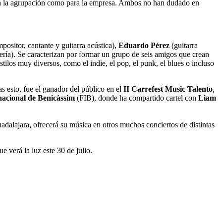
 para la agrupación como para la empresa. Ambos no han dudado en
positor, cantante y guitarra acústica),
Eduardo Pérez
(guitarra
ería). Se caracterizan por formar un grupo de seis amigos que crean
los muy diversos, como el indie, el pop, el punk, el blues o incluso
s esto, fue el ganador del público en el
II Carrefest Music Talento
,
rnacional de Benicàssim
(FIB), donde ha compartido cartel con
Liam
dalajara, ofrecerá su música en otros muchos conciertos de distintas
que verá la luz este 30 de julio.