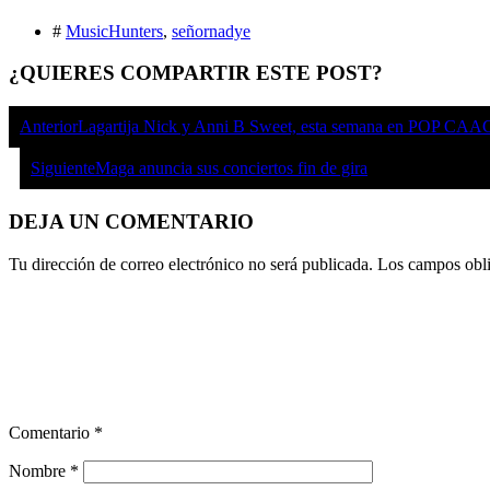
#
MusicHunters
,
señornadye
¿QUIERES COMPARTIR ESTE POST?
Anterior
Lagartija Nick y Anni B Sweet, esta semana en POP CAA
Siguiente
Maga anuncia sus conciertos fin de gira
DEJA UN COMENTARIO
Tu dirección de correo electrónico no será publicada.
Los campos obli
Comentario
*
Nombre
*