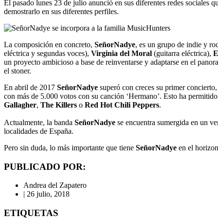
El pasado lunes 23 de julio anunció en sus diferentes redes sociales 
demostrarlo en sus diferentes perfiles.
La composición en concreto,
SeñorNadye
, es un grupo de indie y r
eléctrica y segundas voces),
Virginia
del Moral
(guitarra eléctrica),
E
un proyecto ambicioso a base de reinventarse y adaptarse en el panora
el stoner.
En abril de 2017
SeñorNadye
superó con creces su primer concierto,
con más de 5.000 votos con su canción ‘Hermano’. Esto ha permitido q
Gallagher
,
The
Killers
o
Red Hot Chili Peppers
.
Actualmente, la banda
SeñorNadye
se encuentra sumergida en un ve
localidades de España.
Pero sin duda, lo más importante que tiene
SeñorNadye
en el horizon
PUBLICADO POR:
Andrea del Zapatero
|
26 julio, 2018
ETIQUETAS