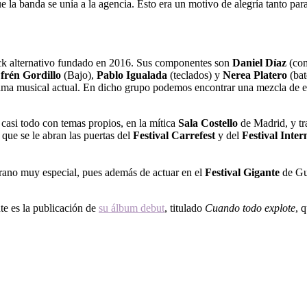
que la banda se unía a la agencia. Esto era un motivo de alegría tanto
ock alternativo fundado en 2016.
Sus componentes son
Daniel Díaz
(com
frén Gordillo
(Bajo),
Pablo Igualada
(teclados) y
Nerea
Platero
(bat
ma musical actual. En dicho grupo podemos encontrar una mezcla de esti
 casi todo con temas propios, en la mítica
Sala Costello
de Madrid, y tra
ue se le abran las puertas del
Festival Carrefest
y del
Festival Inte
rano muy especial, pues además de actuar en el
Festival
Gigante
de Gua
te es la publicación de
su álbum debut
, titulado
Cuando todo
explote
, 