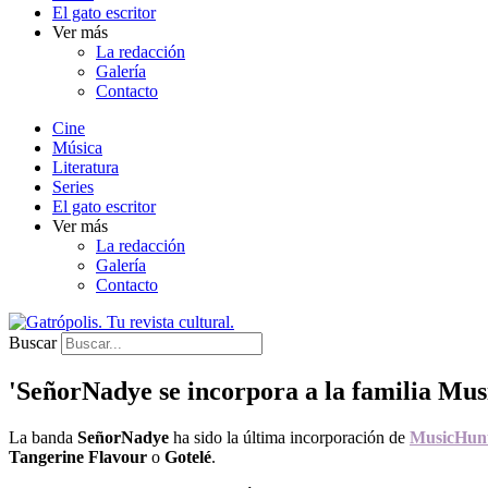
El gato escritor
Ver más
La redacción
Galería
Contacto
Cine
Música
Literatura
Series
El gato escritor
Ver más
La redacción
Galería
Contacto
Buscar
'SeñorNadye se incorpora a la familia Mu
La banda
SeñorNadye
ha sido la última incorporación de
MusicHunt
Tangerine
Flavour
o
Gotelé
.