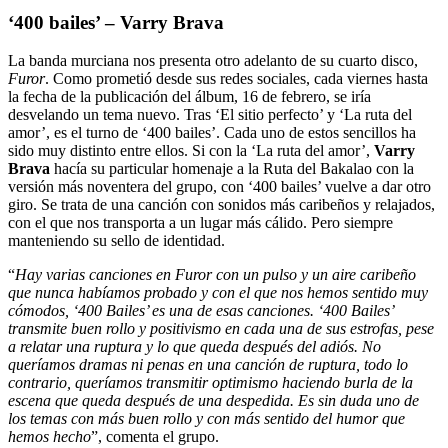
‘400 bailes’ – Varry Brava
La banda murciana nos presenta otro adelanto de su cuarto disco,
Furor
. Como prometió desde sus redes sociales, cada viernes hasta
la fecha de la publicación del álbum, 16 de febrero, se iría
desvelando un tema nuevo. Tras ‘El sitio perfecto’ y ‘La ruta del
amor’, es el turno de ‘400 bailes’. Cada uno de estos sencillos ha
sido muy distinto entre ellos. Si con la ‘La ruta del amor’,
Varry
Brava
hacía su particular homenaje a la Ruta del Bakalao con la
versión más noventera del grupo, con ‘400 bailes’ vuelve a dar otro
giro. Se trata de una canción con sonidos más caribeños y relajados,
con el que nos transporta a un lugar más cálido. Pero siempre
manteniendo su sello de identidad.
“
Hay varias canciones en Furor con un pulso y un aire caribeño
que nunca habíamos probado y con el que nos hemos sentido muy
cómodos, ‘400 Bailes’ es una de esas canciones. ‘400 Bailes’
transmite buen rollo y positivismo en cada una de sus estrofas, pese
a relatar una ruptura y lo que queda después del adiós. No
queríamos dramas ni penas en una canción de ruptura, todo lo
contrario, queríamos transmitir optimismo haciendo burla de la
escena que queda después de una despedida. Es sin duda uno de
los temas con más buen rollo y con más sentido del humor que
hemos hecho
”, comenta el grupo.