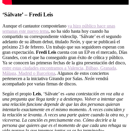
‘Sálvate’ – Fredi Leis
Aunque el cantautor compostelano
ya hizo público hace unas
semanas este nuevo tema
, no ha sido hasta hoy cuando ha
compartido su correspondiente videoclip. ‘Sálvate’ es el segundo
adelanto de su álbum debut, titulado
Neón
, y que se publicará el
próximo 23 de febrero. Un trabajo que sus seguidores esperan con
gran expectación.
Fredi Leis
cuenta con un EP en el mercado, Días
Grandes, con el que ha conseguido gran éxito de crítica y público.
Ya se conocen las primeras fechas de la gira presentación del disco,
entre estas ciudades encontramos a Valencia, Bilbao, Granada,
Málaga, Madrid o Barcelona
. Algunos de estos conciertos
pertenecen a la iniciativa Girando por Salas.
Neón
vendrá
acompañado por varias firmas de discos.
Según el propio
Leis
, ‘Sálvate’ es
«una contestación en voz alta a
una pregunta que llega tarde y a destiempo. Volver a intentar que
una relación funcione depende de que las dos personas quieran
intentarlo exactamente en el mismo momento. A veces coinciden y
la relación se levanta. A veces una parte quiere cuando la otra no, y
viceversa. La canción es precisamente eso. Cómo decirle a la
persona que quieres que es el momento de que cada uno rehaga su
vida porque la que tenemos juntos ya se ha terminado
«.