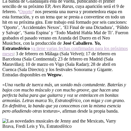
La banda de Guadalajara está de vuelta, publicando el primer
sencillo de su próximo EP,
Aves Raras
, cuya aparición será el 9 de
febrero. ‘
Oporto
‘ nos presenta una nueva y prometedora etapa en
esta formación, y es un tema que se presta a convertirse en todo un
hit en su próxima gira. Este trabajo está formado por seis canciones:
‘Oporto’, ‘Accidentales Nexos’, ‘El Final de una Dictadura’, ‘Pálido
y Salvaje’, ‘Santa Espina’ y ‘Todo Madrid Habla Mal de Ti’. Fueron
grabados el pasado verano en Aranda del Duero en el Neo
Musicbox, con la producción de
José Caballero
.
Yo,
Estratosférico
ya tiene varias fechas confirmadas para los próximos
meses
: 3 de febrero en Málaga (Sala Velvet); 17 de febrero en
Barcelona (Sala Continental); 23 de febrero en Madrid (Sala
Maravillas); 10 de marzo en Vigo (Sala Radar); 28 de abril en
Cuenca (Sala Directo); y los festivales Sonorama y Gigante.
Entradas disponibles en
Wegow
.
«
Una vuelta de tuerca más, un sonido más contundente. Baterías y
bajos con mucho músculo y con mucho groove, que hacen una
perfecta balsa para que guitarra y voz se entrelacen en bonitas
armonías. Letras marca Yo, Estratosférico, con miga y con grano.
En definitiva, la banda que ya conocemos con la misma esencia
pero añadiendo otras texturas
«, afirman desde la propia banda.