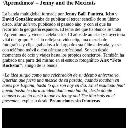
‘Aprendimos’ – Jenny and the Mexicats
La banda multiglobal formada por
Jenny Ball
,
Pantera
,
Icho
y
David González
acaba de publicar el tercer sencillo de su último
disco,
Mar abierto
, publicado el pasado año, y con el que ha
recorrido la geografía española. El tema del que hablamos se titula
‘Aprendimos’ y viene a celebrar los 10 años de amistad y trayectoria
vital del grupo. Y así lo refleja su videoclip, una mezcla de
fotografías y clips grabados a lo largo de esta última década, ya sea
con teléfono móvil o con cámara profesional. Se ven desde
momentos de ocio y viajes hasta los propios conciertos. También ha
grabado una parte del mismo en el estudio fotográfico
Alex “Foto
Rockstar”
, amigo de la banda.
«
La idea surgió como una celebración de su décimo aniversario.
Querían que fuera una mezcla de su pasado, cuando tocaban en
bares por España, hasta lo que son hoy en día. En el resultado final
queda bastante clara su identidad como banda, desde dónde
empezó el sueño hasta lo que es Jenny and The Mexicats en el
presente
«, explican desde
Promociones sin fronteras
.