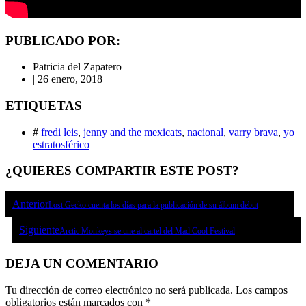
PUBLICADO POR:
Patricia del Zapatero
|
26 enero, 2018
ETIQUETAS
#
fredi leis
,
jenny and the mexicats
,
nacional
,
varry brava
,
yo
estratosférico
¿QUIERES COMPARTIR ESTE POST?
Anterior
Lost Gecko cuenta los días para la publicación de su álbum debut
Siguiente
Arctic Monkeys se une al cartel del Mad Cool Festival
DEJA UN COMENTARIO
Tu dirección de correo electrónico no será publicada.
Los campos
obligatorios están marcados con
*