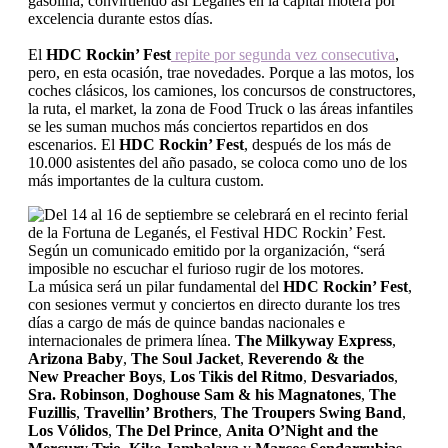
gasolina, convirtiendo así Leganés en la capital motera por
excelencia durante estos días.
El
HDC Rockin’ Fest
repite por segunda vez consecutiva
,
pero, en esta ocasión, trae novedades. Porque a las motos, los
coches clásicos, los camiones, los concursos de constructores,
la ruta, el market, la zona de Food Truck o las áreas infantiles
se les suman muchos más conciertos repartidos en dos
escenarios. El
HDC Rockin’ Fest
, después de los más de
10.000 asistentes del año pasado, se coloca como uno de los
más importantes de la cultura custom.
La música será un pilar fundamental del
HDC Rockin’ Fest
,
con sesiones vermut y conciertos en directo durante los tres
días a cargo de más de quince bandas nacionales e
internacionales de primera línea.
The Milkyway Express
,
Arizona Baby
,
The Soul Jacket
,
Reverendo & the
New Preacher Boys
,
Los Tikis del Ritmo
,
Desvariados
,
Sra. Robinson
,
Doghouse Sam & his Magnatones
,
The
Fuzillis
,
Travellin’ Brothers
,
The Troupers Swing Band
,
Los Vólidos
,
The Del Prince
,
Anita O’Night and the