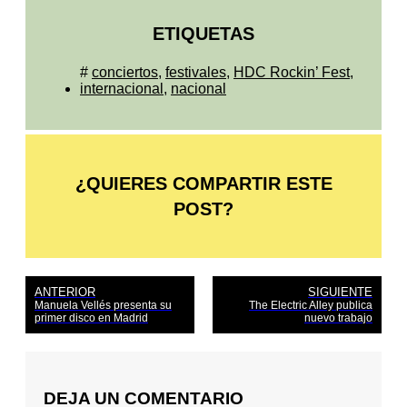
ETIQUETAS
#
conciertos
,
festivales
,
HDC Rockin’ Fest
,
internacional
,
nacional
¿QUIERES COMPARTIR ESTE
POST?
ANTERIOR
SIGUIENTE
Manuela Vellés presenta su
The Electric Alley publica
primer disco en Madrid
nuevo trabajo
DEJA UN COMENTARIO