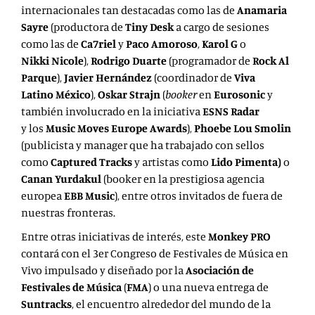
internacionales tan destacadas como las de
Anamaria
Sayre
(productora de
Tiny Desk
a cargo de sesiones
como las de
Ca7riel
y
Paco Amoroso
,
Karol G
o
Nikki Nicole
),
Rodrigo Duarte
(programador de
Rock Al
Parque
),
Javier Hernández
(coordinador de
Viva
Latino México
),
Oskar Strajn
(
booker
en
Eurosonic
y
también involucrado en la iniciativa
ESNS Radar
y los
Music Moves Europe Awards
),
Phoebe Lou Smolin
(publicista y manager
que ha trabajado con sellos
como
Captured Tracks
y artistas como
Lido Pimenta)
o
Canan Yurdakul
(booker en la prestigiosa agencia
europea
EBB Music
), entre otros invitados de fuera de
nuestras fronteras.
Entre otras iniciativas de interés, este
Monkey PRO
contará con el
3er Congreso de Festivales de Música en
Vivo
impulsado y diseñado por la
Asociación de
Festivales de Música
(
FMA
) o una nueva entrega de
Suntracks
, el encuentro alrededor del mundo de la