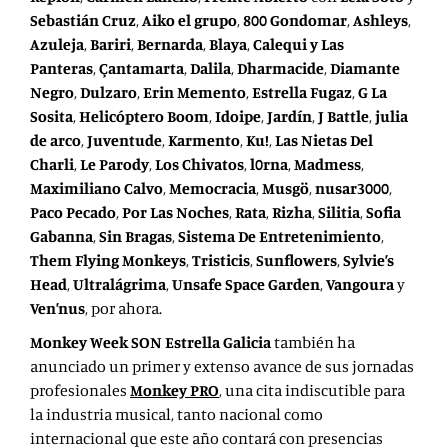
Sebastián Cruz
,
Aiko el grupo
,
800 Gondomar
,
Ashleys
,
Azuleja
,
Bariri
,
Bernarda
,
Blaya
,
Calequi y Las
Panteras
,
Çantamarta
,
Dalila
,
Dharmacide
,
Diamante
Negro
,
Dulzaro
,
Erin Memento
,
Estrella Fugaz
,
G La
Sosita
,
Helicóptero Boom
,
Idoipe
,
Jardín
,
J Battle
,
julia
de arco
,
Juventude
,
Karmento
,
Ku!
,
Las Nietas Del
Charli
,
Le Parody
,
Los Chivatos
,
l0rna
,
Madmess
,
Maximiliano Calvo
,
Memocracia
,
Musgö
,
nusar3000
,
Paco Pecado
,
Por Las Noches
,
Rata
,
Rizha
,
Silitia
,
Sofia
Gabanna
,
Sin Bragas
,
Sistema De Entretenimiento
,
Them Flying Monkeys
,
Tristicis
,
Sunflowers
,
Sylvie’s
Head
,
Ultralágrima
,
Unsafe Space Garden
,
Vangoura
y
Ven’nus
, por ahora.
Monkey Week SON Estrella Galicia
también ha
anunciado un primer y extenso avance de sus jornadas
profesionales
Monkey PRO
, una cita indiscutible para
la industria musical, tanto nacional como
internacional que este año contará con presencias