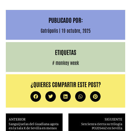
PUBLICADO POR:
Gatrópolis
|
19 octubre, 2025
ETIQUETAS
#
monkey week
¿QUIERES COMPARTIR ESTE POST?
ANTERIOR
SIGUIENTE
Sanguijuelas del Guadiana agota
Sen Senra cierra su trilogía
en la Sala X de Sevilla en menos
PO2054AZ en Sevilla