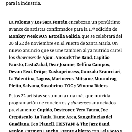
para la industria.
La Paloma
y
Los Sara Fontán
encabezan un penúltimo
avance de artistas confirmados para la
17ª edición de
Monkey Week
SON Estrella Galicia
, que se celebrará del
20 al 22 de noviembre en El Puerto de Santa María. Un
nuevo anuncio que se une también al ya nutrido cartel
los
showcases
de
Ajou!
,
Anouck The Band
,
Capitão
Fausto
,
CastaZabal
,
Dear Joanne
,
Delfina Campos
,
Devon Rexi
,
Drûpe
,
Euskoprincess
,
Gonzalo Brancciari
,
La Valentina
,
Lagoss
,
Marineros
,
Mitsune
,
Moundrag
,
Pleito
,
Salvana
,
Susobrino
,
TOC
y
Winona Riders
.
Estos 22 artistas se suman a una más que nutrida
programación de conciertos y
showcases
anunciados
previamente:
Cupido
,
Destroyer
,
Vera Fauna
,
Joe
Crepúsculo
,
La Tania
,
Dame Area
,
Sanguijuelas del
Guadiana
,
Teo Planell
,
TRISTÁN! & The Jazz Band
,
Repion
,
Carmen Lancho
,
Frente Abierto
con
Lela Soto
y