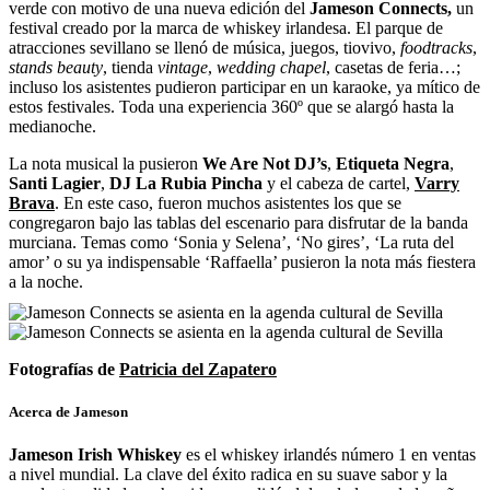
verde con motivo de una nueva edición del
Jameson Connects,
un
festival creado por la marca de whiskey irlandesa. El parque de
atracciones sevillano se llenó de música, juegos, tiovivo,
foodtracks
,
stands beauty
, tienda
vintage
,
wedding chapel
, casetas de feria…;
incluso los asistentes pudieron participar en un karaoke, ya mítico de
estos festivales. Toda una experiencia 360º que se alargó hasta la
medianoche.
La nota musical la pusieron
We Are Not DJ’s
,
Etiqueta Negra
,
Santi Lagier
,
DJ La Rubia Pincha
y el cabeza de cartel,
Varry
Brava
. En este caso, fueron muchos asistentes los que se
congregaron bajo las tablas del escenario para disfrutar de la banda
murciana. Temas como ‘Sonia y Selena’, ‘No gires’, ‘La ruta del
amor’ o su ya indispensable ‘Raffaella’ pusieron la nota más fiestera
a la noche.
Fotografías de
Patricia del Zapatero
Acerca de Jameson
Jameson Irish Whiskey
es el whiskey irlandés número 1 en ventas
a nivel mundial. La clave del éxito radica en su suave sabor y la