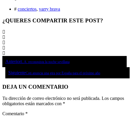
#
conciertos
,
varry brava
¿QUIERES COMPARTIR ESTE POST?
Anterior
L.A. reconquista la noche sevillana
Siguiente
Coti anuncia una gira por España para el próximo año
DEJA UN COMENTARIO
Tu dirección de correo electrónico no será publicada.
Los campos
obligatorios están marcados con
*
Comentario
*