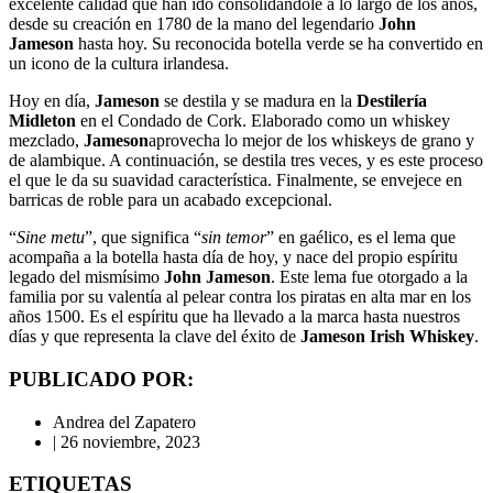
excelente calidad que han ido consolidándole a lo largo de los años,
desde su creación en 1780 de la mano del legendario
John
Jameson
hasta hoy. Su reconocida botella verde se ha convertido en
un icono de la cultura irlandesa.
Hoy en día,
Jameson
se destila y se madura en la
Destilería
Midleton
en el Condado de Cork. Elaborado como un whiskey
mezclado,
Jameson
aprovecha lo mejor de los whiskeys de grano y
de alambique. A continuación, se destila tres veces, y es este proceso
el que le da su suavidad característica. Finalmente, se envejece en
barricas de roble para un acabado excepcional.
“
Sine metu
”, que significa “
sin temor
” en gaélico, es el lema que
acompaña a la botella hasta día de hoy, y nace del propio espíritu
legado del mismísimo
John Jameson
. Este lema fue otorgado a la
familia por su valentía al pelear contra los piratas en alta mar en los
años 1500. Es el espíritu que ha llevado a la marca hasta nuestros
días y que representa la clave del éxito de
Jameson Irish Whiskey
.
PUBLICADO POR:
Andrea del Zapatero
|
26 noviembre, 2023
ETIQUETAS