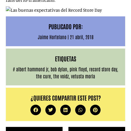
fans del lo-fi americano.
PUBLICADO POR:
Jaime Hortelano
|
21 abril, 2018
ETIQUETAS
#
albert hammond jr
,
bob dylan
,
pink floyd
,
record store day
,
the cure
,
the voidz
,
vetusta morla
¿QUIERES COMPARTIR ESTE POST?