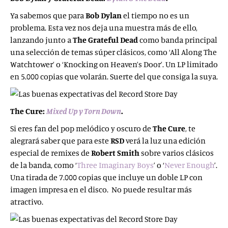
Ya sabemos que para
Bob Dylan
el tiempo no es un
problema. Esta vez nos deja una muestra más de ello,
lanzando junto a
The Grateful Dead
como banda principal
una selección de temas súper clásicos, como ‘All Along The
Watchtower’ o ‘Knocking on Heaven’s Door’. Un LP limitado
en 5.000 copias que volarán. Suerte del que consiga la suya.
The Cure:
Mixed Up y Torn Down
.
Si eres fan del pop melódico y oscuro de
The Cure
, te
alegrará saber que para este
RSD
verá la luz una edición
especial de remixes de
Robert Smith
sobre varios clásicos
de la banda, como ‘
Three Imaginary Boys
’ o ‘
Never Enough
’.
Una tirada de 7.000 copias que incluye un doble LP con
imagen impresa en el disco. No puede resultar más
atractivo.