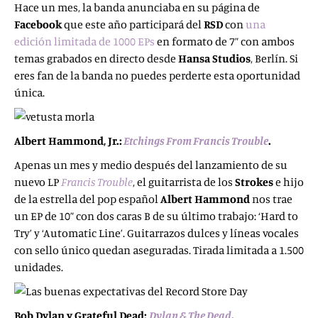
Hace un mes, la banda anunciaba en su página de
Facebook
que este año participará del
RSD
con
una
edición limitada de 1000 EPs
en formato de 7” con ambos
temas grabados en directo desde
Hansa Studios
, Berlín. Si
eres fan de la banda no puedes perderte esta oportunidad
única.
Albert Hammond, Jr.:
Etchings From Francis Trouble
.
Apenas un mes y medio después del lanzamiento de su
nuevo LP
Francis Trouble
, el guitarrista de los
Strokes
e hijo
de la estrella del pop español
Albert Hammond
nos trae
un EP de 10” con dos caras B de su último trabajo: ‘Hard to
Try’ y ‘Automatic Line’. Guitarrazos dulces y líneas vocales
con sello único quedan aseguradas. Tirada limitada a 1.500
unidades.
Bob Dylan y Grateful Dead:
Dylan & The Dead
.