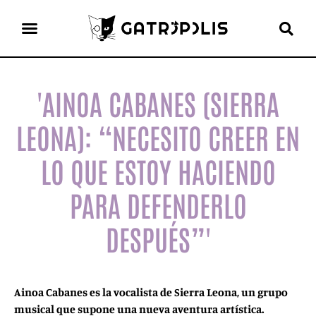
el gato escritor
ver más
'AINOA CABANES (SIERRA
LEONA): “NECESITO CREER EN
LO QUE ESTOY HACIENDO
PARA DEFENDERLO
DESPUÉS”'
Ainoa Cabanes es la vocalista de Sierra Leona, un grupo
musical que supone una nueva aventura artística.