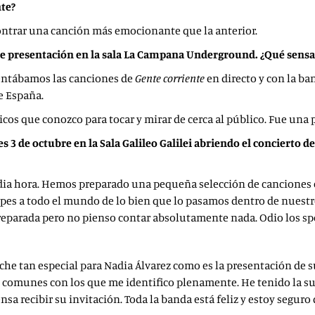
nte?
ontrar una canción más emocionante que la anterior.
de presentación en la sala La Campana Underground. ¿Qué sensac
sentábamos las canciones de
Gente corriente
en directo y con la b
e España.
s que conozco para tocar y mirar de cerca al público. Fue una 
s 3 de octubre en la Sala Galileo Galilei abriendo el concierto 
dia hora. Hemos preparado una pequeña selección de canciones 
ipes a todo el mundo de lo bien que lo pasamos dentro de nuestr
preparada pero no pienso contar absolutamente nada. Odio los sp
che tan especial para Nadia Álvarez como es la presentación de 
omunes con los que me identifico plenamente. He tenido la suer
a recibir su invitación. Toda la banda está feliz y estoy segur