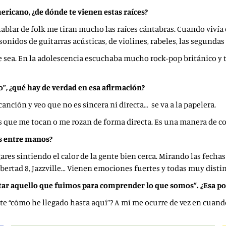
ericano, ¿de dónde te vienen estas raíces?
hablar de folk me tiran mucho las raíces cántabras. Cuando viví
 sonidos de guitarras acústicas, de violines, rabeles, las segundas
 sea. En la adolescencia escuchaba mucho rock-pop británico y
o”, ¿qué hay de verdad en esa afirmación?
anción y veo que no es sincera ni directa… se va a la papelera.
sas que me tocan o me rozan de forma directa. Es una manera de
es entre manos?
ares sintiendo el calor de la gente bien cerca. Mirando las fecha
bertad 8, Jazzville… Vienen emociones fuertes y todas muy distin
tar aquello que fuimos para comprender lo que somos”. ¿Esa podr
te “cómo he llegado hasta aquí”? A mí me ocurre de vez en cuando 