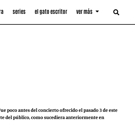
ra
series
el gato escritor
ver más
e poco antes del concierto ofrecido el pasado 3 de este
rte del público, como sucediera anteriormente en