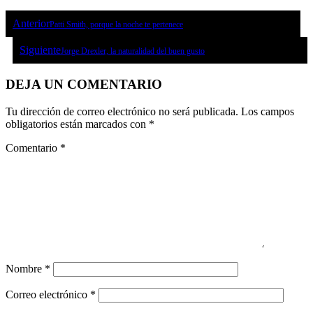
Anterior
Patti Smith, porque la noche te pertenece
Siguiente
Jorge Drexler, la naturalidad del buen gusto
DEJA UN COMENTARIO
Tu dirección de correo electrónico no será publicada.
Los campos
obligatorios están marcados con
*
Comentario
*
Nombre
*
Correo electrónico
*