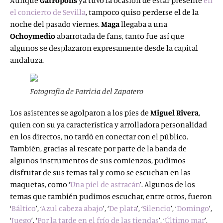
Aunque
Gatrópolis
ya tuvo la ocasión de estar presente
en
el concierto de Sevilla
, tampoco quiso perderse el de la
noche del pasado viernes.
Maga
llegaba a una
Ochoymedio
abarrotada de fans, tanto fue así que
algunos se desplazaron expresamente desde la capital
andaluza.
Fotografía de Patricia del Zapatero
Los asistentes se agolparon a los pies de
Miguel Rivera
,
quien con su ya característica y arrolladora personalidad
en los directos, no tardó en conectar con el público.
También, gracias al rescate por parte de la banda de
algunos instrumentos de sus comienzos, pudimos
disfrutar de sus temas tal y como se escuchan en las
maquetas, como ‘
Una piel de astracán
’. Algunos de los
temas que también pudimos escuchar, entre otros, fueron
‘
Báltico
’, ‘
Azul cabeza abajo
’, ‘
De plata
’, ‘
Silencio
’, ‘
Domingo
’,
‘
Juego
’,
‘
Por la tarde en el frío de las tiendas
’, ‘
Último mar
’,