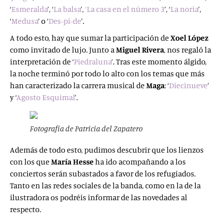
‘
Esmeralda
’,
‘
La balsa
’,
‘La casa en el número 3
’, ‘
La noria
’,
‘
Medusa
’ o ‘
Des-pi-de
’.
A todo esto, hay que sumar la participación de
Xoel López
como invitado de lujo. Junto a
Miguel Rivera
, nos regaló la
interpretación de ‘
Piedraluna
’. Tras este momento álgido,
la noche terminó por todo lo alto con los temas que más
han caracterizado la carrera musical de
Maga
: ‘
Diecinueve
’
y ‘
Agosto Esquimal
’.
Fotografía de Patricia del Zapatero
Además de todo esto, pudimos descubrir que los lienzos
con los que
María Hesse
ha ido acompañando a los
conciertos serán subastados a favor de los refugiados.
Tanto en las redes sociales de la banda, como en la de la
ilustradora os podréis informar de las novedades al
respecto.