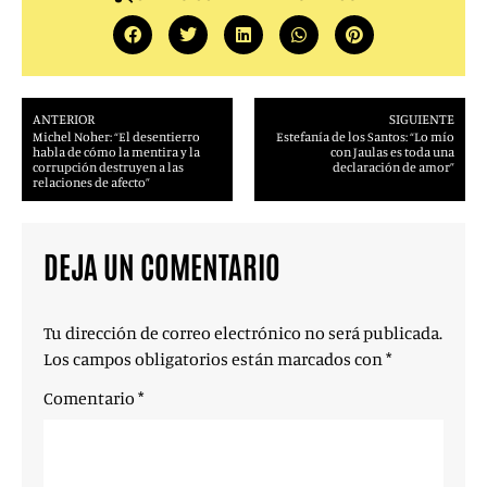
ANTERIOR
SIGUIENTE
Michel Noher: “El desentierro
Estefanía de los Santos: “Lo mío
habla de cómo la mentira y la
con Jaulas es toda una
corrupción destruyen a las
declaración de amor”
relaciones de afecto”
DEJA UN COMENTARIO
Tu dirección de correo electrónico no será publicada.
Los campos obligatorios están marcados con
*
Comentario
*