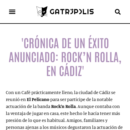
el gato escritor
ver más
'CRÓNICA DE UN ÉXITO
ANUNCIADO: ROCK’N ROLLA,
EN CÁDIZ'
Con un Café prácticamente lleno, la ciudad de Cádiz se
reunió en
El Pelicano
para ser partícipe de la notable
actuación de la banda
Rock’n Rolla
. Aunque contaba con
la ventaja de jugar en casa, este hecho le hacía tener más
presión de lo que es habitual. Amigos, familiares y
personas ajenas a los músicos degustaron la actuación de