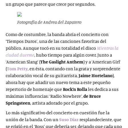
un grupo que parece que crece por segundos.
Fotografía de Andrea del Zapatero
Como de costumbre, la banda abría el concierto con
‘Tiempos Duros’, una de las canciones favoritas del
público. Aunque tocó en su totalidad el disco
Mientras la
ciudad duerme
, hubo tiempo para algún cover. Junto a
‘American Slang’ (
The Gaslight Anthem
) y a ‘American Girl’
(
Tom Petty
, en ésta, contando con la grata y sorprendente
colaboración vocal de su guitarrista,
Jaime Hortelano
),
ahora hay que añadir un nuevo tema a este pequeño
repertorio de homenaje que
Rock’n Rolla
les dedica a sus
máximas influencias: ‘Radio Nowhere’,
de Bruce
Springsteen
, artista adorado por el grupo.
Lo más significativo del concierto en cuestión fue la
unión de la banda. Con un
Suso Díaz
resplandeciente, que
se erigió en el ‘Boss’ que debería ser, dejando que cada uno