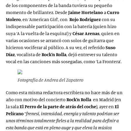
de los componentes de la banda tuviera su pequeño
momento de brillantez. Desde
Jaime Hortelano
a
Curro
Molero
, en ‘American Girl’, con
Rojo Rodríguez
con su
indispensable participación con la batería (quien hizo
suya ‘A la vuelta de la esquina’) y
César Arenas
, quien en
varias ocasiones se arrancó con solos de guitarra que
hicieron vociferar al público. A su vez, el referido
Suso
Díaz
, vocalista de
Rock’n Rolla
, dejó entrever su talento
vocal en las canciones más sosegadas, como ‘La Frontera’.
Fotografía de Andrea del Zapatero
Como esta misma redactora escribiera no hace más de un
año con motivo del concierto
Rock’n Rolla
en Madrid (en
la sala
El Perro
de la parte de atrás del coche
), ayer en
El
Pelícano
“
frenesí, intensidad, energía y talento podrían ser
unos términos totalmente fieles a la realidad para definir a
esta banda que está en pleno auge y que eleva la música